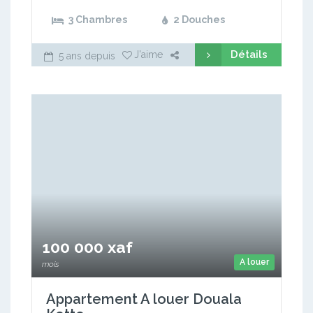
3 Chambres
2 Douches
Détails
J'aime
5 ans depuis
100 000 xaf
A louer
mois
Appartement A louer Douala