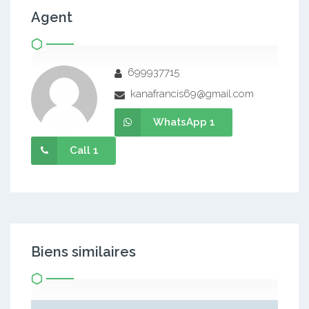
Agent
699937715
kanafrancis69@gmail.com
WhatsApp 1
Call 1
Biens similaires