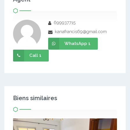
699937715
kanafrancis69@gmail.com
WhatsApp 1
Call 1
Biens similaires