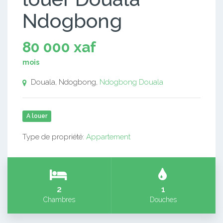
Ndogbong
80 000 xaf
mois
Douala, Ndogbong,
Ndogbong
Douala
A louer
Type de propriété:
Appartement
2
1
Chambres
Douches