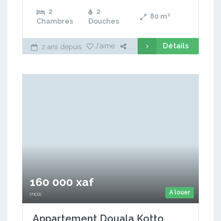
2
2
80
m²
Chambres
Douches
Détails
J'aime
2 ans depuis
160 000 xaf
A louer
mois
Appartement Douala Kotto