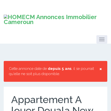
×
Cette annonce date de
depuis 5 ans
, il se pourrait
qu'elle ne soit plus disponible.
Appartement A
louer Douala New