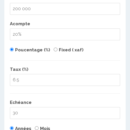
Acompte
Poucentage (%)
Fixed ( xaf)
Taux (%)
Echéance
Années
Mois