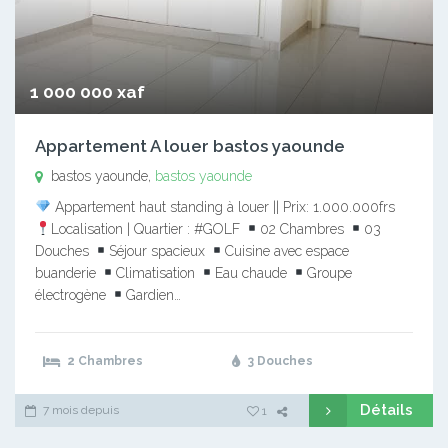
1 000 000 xaf
Appartement A louer bastos yaounde
bastos yaounde,
bastos yaounde
Appartement haut standing à louer || Prix: 1.000.000frs
Localisation | Quartier : #GOLF
02 Chambres
03
Douches
Séjour spacieux
Cuisine avec espace
buanderie
Climatisation
Eau chaude
Groupe
électrogène
Gardien…
2 Chambres
3 Douches
Détails
7 mois depuis
1