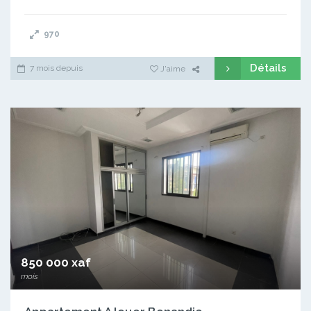
970
Détails
7 mois depuis
J'aime
850 000 xaf
mois