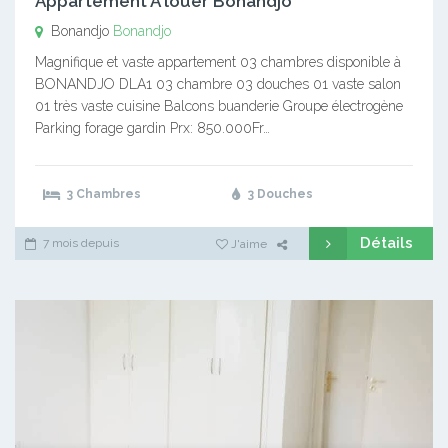
Appartement A louer Bonandjo
Bonandjo
Bonandjo
Magnifique et vaste appartement 03 chambres disponible à
BONANDJO DLA1 03 chambre 03 douches 01 vaste salon
01 très vaste cuisine Balcons buanderie Groupe électrogène
Parking forage gardin Prx: 850.000Fr…
3 Chambres
3 Douches
Détails
7 mois depuis
J'aime