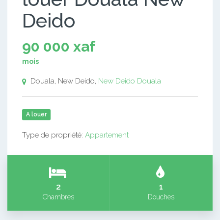
Deido
90 000 xaf
mois
Douala, New Deido,
New Deido
Douala
A louer
Type de propriété:
Appartement
2
1
Chambres
Douches