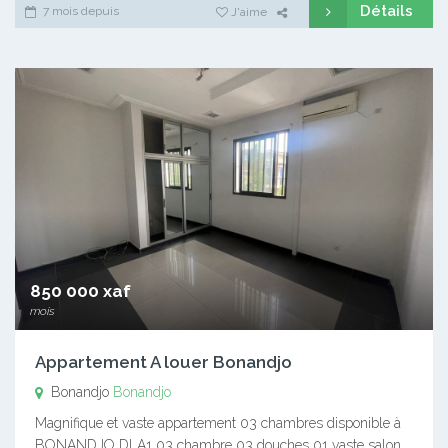
Détails
7 mois depuis
J'aime
850 000 xaf
mois
Appartement A louer Bonandjo
Bonandjo
Bonandjo
Magnifique et vaste appartement 03 chambres disponible à
BONANDJO DLA1 03 chambre 03 douches 01 vaste salon