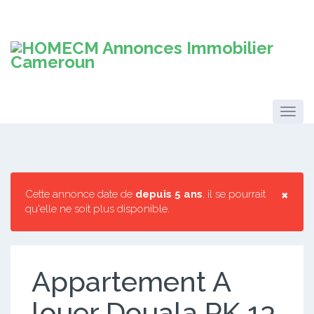
×
Cette annonce date de
depuis 5 ans
, il se pourrait
qu'elle ne soit plus disponible.
Appartement A
louer Douala PK 13