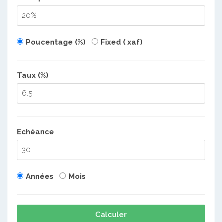
Poucentage (%)
Fixed ( xaf)
Taux (%)
Echéance
Années
Mois
Calculer