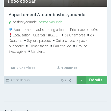
1 000 000 xaf
Appartement A louer bastos yaounde
bastos yaounde,
bastos yaounde
Appartement haut standing à louer || Prix: 1.000.000frs
Localisation | Quartier : #GOLF
02 Chambres
03
Douches
Séjour spacieux
Cuisine avec espace
buanderie
Climatisation
Eau chaude
Groupe
électrogène
Gardien…
2 Chambres
3 Douches
Détails
7 mois depuis
1