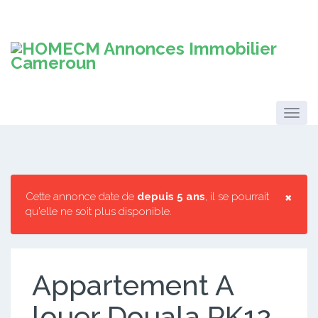
×
Cette annonce date de
depuis 5 ans
, il se pourrait
qu'elle ne soit plus disponible.
Appartement A
louer Douala PK12