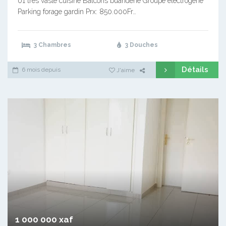
01 très vaste cuisine Balcons buanderie Groupe électrogène
Parking forage gardin Prx: 850.000Fr…
3 Chambres
3 Douches
Détails
6 mois depuis
J'aime
1 000 000 xaf