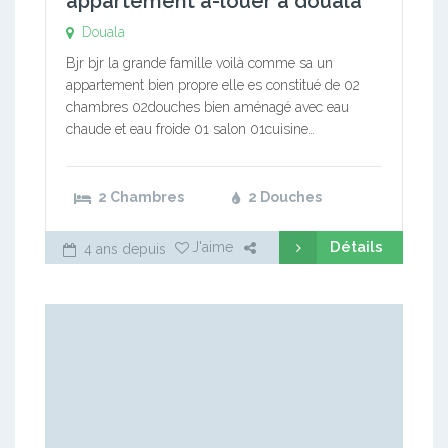
appartement a-louer à douala
Douala
Bjr bjr la grande famille voilà comme sa un
appartement bien propre elle es constitué de 02
chambres 02douches bien aménagé avec eau
chaude et eau froide 01 salon 01cuisine…
2 Chambres
2 Douches
Détails
J'aime
4 ans depuis