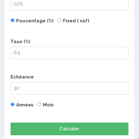
Poucentage (%)
Fixed ( xaf)
Taux (%)
Echéance
Années
Mois
Calculer