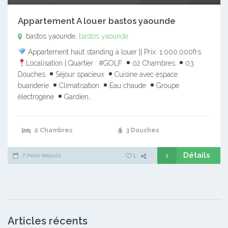
Appartement A louer bastos yaounde
bastos yaounde,
bastos yaounde
Appartement haut standing à louer || Prix: 1.000.000frs
Localisation | Quartier : #GOLF
02 Chambres
03
Douches
Séjour spacieux
Cuisine avec espace
buanderie
Climatisation
Eau chaude
Groupe
électrogène
Gardien…
2 Chambres
3 Douches
Détails
7 mois depuis
1
Articles récents