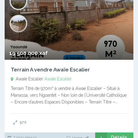
19 500 000 xaf
Terrain A vendre Awaïe Escalier
Awaïe Escalier
Awaïe Escalier
Terrain Titré de 970m² à vendre à Awae Escalier – Situé à
Manassa, vers Ngoantet – Non loin de l’Université Catholique
– Encore d’autres Espaces Disponibles – Terrain Titré –…
970
Détails
7 mois depuis
J'aime