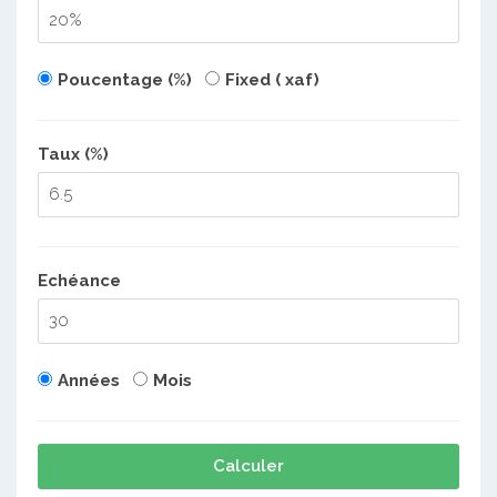
Poucentage (%)
Fixed ( xaf)
Taux (%)
Echéance
Années
Mois
Calculer