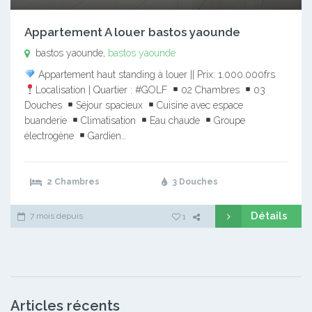
Appartement A louer bastos yaounde
bastos yaounde,
bastos yaounde
Appartement haut standing à louer || Prix: 1.000.000frs
Localisation | Quartier : #GOLF
02 Chambres
03
Douches
Séjour spacieux
Cuisine avec espace
buanderie
Climatisation
Eau chaude
Groupe
électrogène
Gardien…
2 Chambres
3 Douches
Détails
7 mois depuis
1
Articles récents