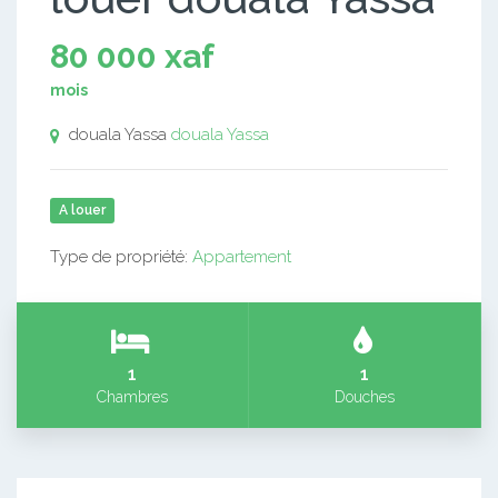
80 000 xaf
mois
douala Yassa
douala Yassa
A louer
Type de propriété:
Appartement
1
1
Chambres
Douches