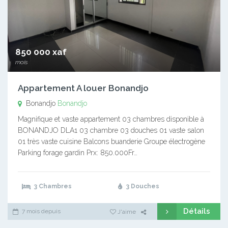
850 000 xaf
mois
Appartement A louer Bonandjo
Bonandjo
Bonandjo
Magnifique et vaste appartement 03 chambres disponible à
BONANDJO DLA1 03 chambre 03 douches 01 vaste salon
01 très vaste cuisine Balcons buanderie Groupe électrogène
Parking forage gardin Prx: 850.000Fr…
3 Chambres
3 Douches
Détails
7 mois depuis
J'aime