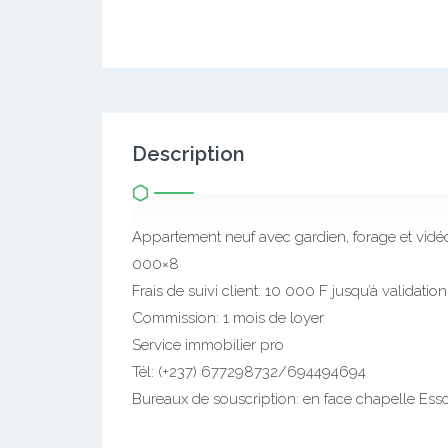
Description
Appartement neuf avec gardien, forage et vid
000×8
Frais de suivi client: 10 000 F jusqu’à validation
Commission: 1 mois de loyer
Service immobilier pro
Tél: (+237) 677298732/694494694
Bureaux de souscription: en face chapelle Essos