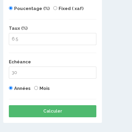
Poucentage (%)
Fixed ( xaf)
Taux (%)
Echéance
Années
Mois
Calculer