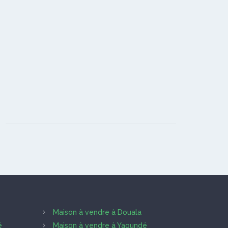
Maison à vendre à Douala
é
Maison à vendre à Yaoundé