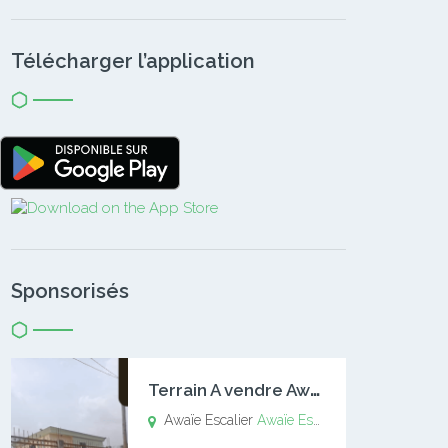
Télécharger l’application
Sponsorisés
T
errain A vendre Awaïe Escalier
Awaïe Escalier
Awaïe Escalier