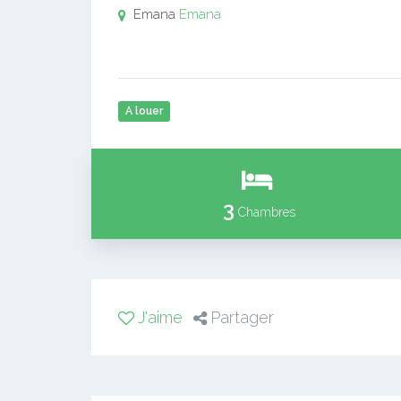
Emana
Emana
A louer
3
Chambres
J'aime
Partager