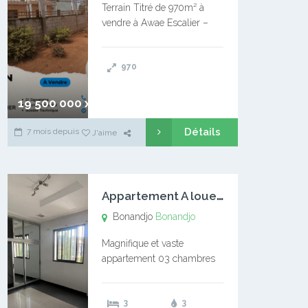
Terrain Titré de 970m² à
vendre à Awae Escalier –
Situé à Manassa, vers
Ngoantet – Non loin de
970
l’Université Catholique –
Encore d’autres Espaces
Disponibles – Terrain Titré –
19 500 000 xaf
…
Détails
7 mois depuis
J'aime
A
ppartement A louer Bonandjo
Bonandjo
Bonandjo
Magnifique et vaste
appartement 03 chambres
disponible à BONANDJO
DLA1 03 chambre 03
3
3
douches 01 vaste salon 01