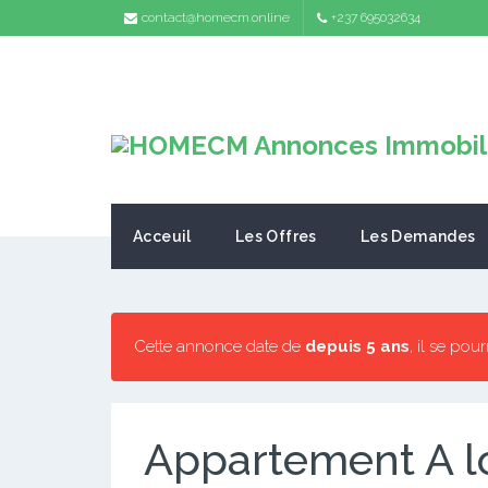
contact@homecm.online
+237 695032634
Acceuil
Les Offres
Les Demandes
Cette annonce date de
depuis 5 ans
, il se pou
Appartement A 