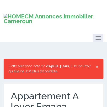
×
Cette annonce date de
depuis 5 ans
, il se pourrait
qu'elle ne soit plus disponible.
Appartement A
louer Emana