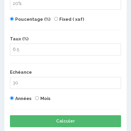
Poucentage (%)
Fixed ( xaf)
Taux (%)
Echéance
Années
Mois
Calculer