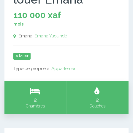
110 000 xaf
mois
Emana,
Emana
Yaoundé
A louer
Type de propriété:
Appartement
2
2
Chambres
Douches