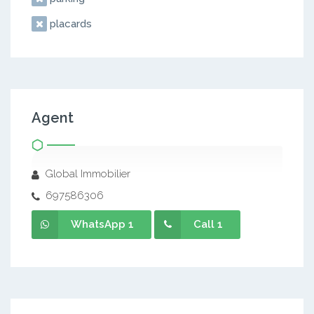
placards
Agent
Global Immobilier
697586306
WhatsApp 1
Call 1