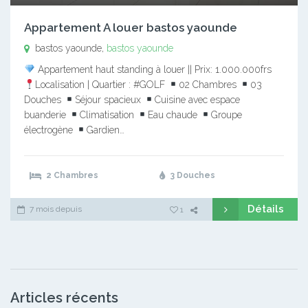
Appartement A louer bastos yaounde
bastos yaounde,
bastos yaounde
Appartement haut standing à louer || Prix: 1.000.000frs
Localisation | Quartier : #GOLF
02 Chambres
03
Douches
Séjour spacieux
Cuisine avec espace
buanderie
Climatisation
Eau chaude
Groupe
électrogène
Gardien…
2 Chambres
3 Douches
Détails
7 mois depuis
1
Articles récents