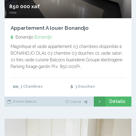
850 000 xaf
mois
Appartement A louer Bonandjo
Bonandjo
Bonandjo
Magnifique et vaste appartement 03 chambres disponible à
BONANDJO DLA1 03 chambre 03 douches 01 vaste salon
01 très vaste cuisine Balcons buanderie Groupe électrogène
Parking forage gardin Prx: 850.000Fr…
3 Chambres
3 Douches
Détails
6 mois depuis
J'aime