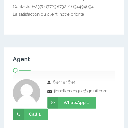
Contacts: (+237) 677298732 / 694494694
La satisfaction du client, notre priorité
Agent
694494694
jinnettemengue@gmail.com
WhatsApp 1
Call 1