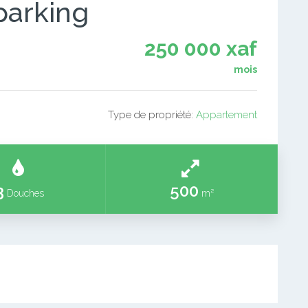
parking
250 000 xaf
mois
Type de propriété:
Appartement
3
500
Douches
m²