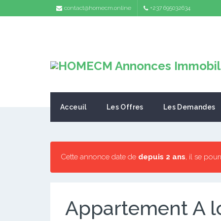
contact@homecm.online
+237 695032634
Acceuil
Les Offres
Les Demandes
Cette annonce date de
depuis 2 ans
, il se pou
Appartement A l