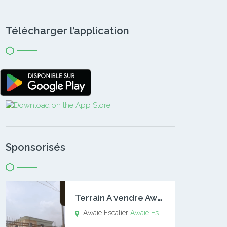
Télécharger l’application
Sponsorisés
T
errain A vendre Awaïe Escalier
Awaïe Escalier
Awaïe Escalier