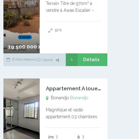
Terrain Titré de 970m² à
vendre à Awae Escalier –
Situé à Manassa, vers
Ngoantet – Non loin de
970
l’Université Catholique –
Encore d’autres Espaces
Disponibles – Terrain Titré –
19 500 000 xaf
…
Détails
6 mois depuis
J'aime
A
ppartement A louer Bonandjo
Bonandjo
Bonandjo
Magnifique et vaste
appartement 03 chambres
disponible à BONANDJO
DLA1 03 chambre 03
3
3
douches 01 vaste salon 01