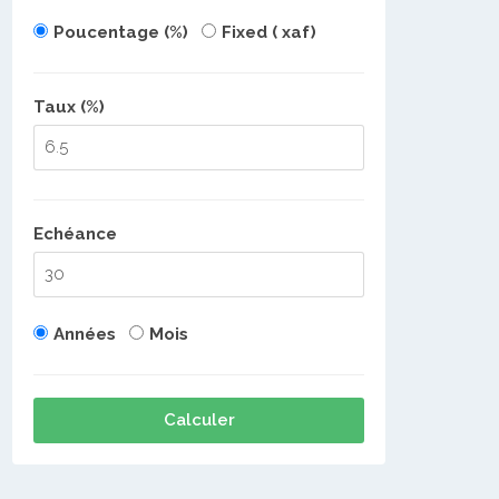
Poucentage (%)
Fixed ( xaf)
Taux (%)
Echéance
Années
Mois
Calculer