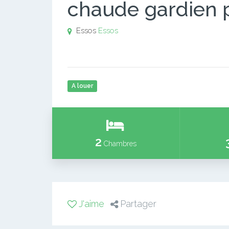
chaude gardien 
Essos
Essos
A louer
2
Chambres
J'aime
Partager