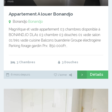
mois
Appartement A louer Bonandjo
Bonandjo
Bonandjo
Magnifique et vaste appartement 03 chambres disponible à
BONANDJO DLA1 03 chambre 03 douches 01 vaste salon
01 très vaste cuisine Balcons buanderie Groupe électrogène
Parking forage gardin Prx: 850.000Fr…
3 Chambres
3 Douches
Détails
6 mois depuis
J'aime