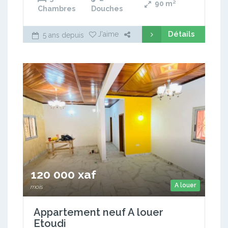
90
m²
Chambres
Douches
Détails
J'aime
5 ans depuis
120 000 xaf
A louer
mois
Appartement neuf A louer
Etoudi