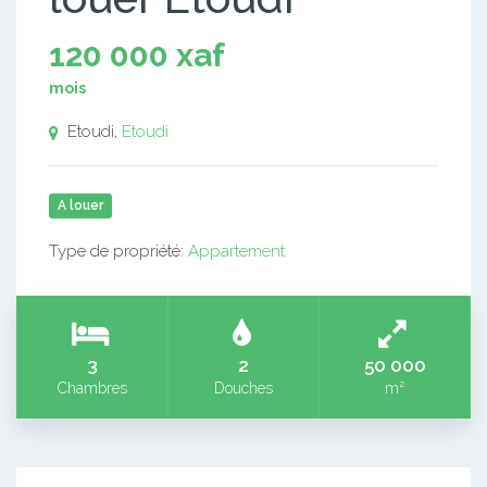
120 000 xaf
mois
Etoudi,
Etoudi
A louer
Type de propriété:
Appartement
3
2
50 000
Chambres
Douches
m²