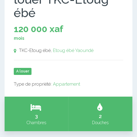
ébé
120 000 xaf
mois
TKC-Etoug ébé,
Etoug ébé
Yaoundé
A louer
Type de propriété:
Appartement
3
2
Chambres
Douches