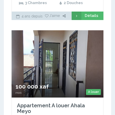
3 Chambres
2 Douches
Détails
J'aime
4 ans depuis
100 000 xaf
A louer
mois
Appartement A louer Ahala
Meyo