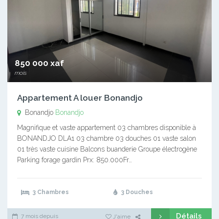
850 000 xaf
mois
Appartement A louer Bonandjo
Bonandjo
Bonandjo
Magnifique et vaste appartement 03 chambres disponible à
BONANDJO DLA1 03 chambre 03 douches 01 vaste salon
01 très vaste cuisine Balcons buanderie Groupe électrogène
Parking forage gardin Prx: 850.000Fr…
3 Chambres
3 Douches
Détails
7 mois depuis
J'aime