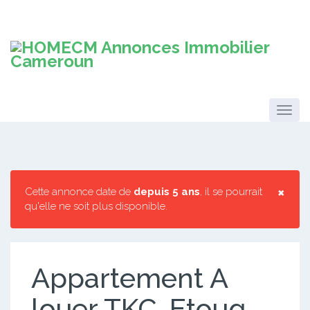
×
Cette annonce date de
depuis 5 ans
, il se pourrait
qu'elle ne soit plus disponible.
Appartement A
louer TKC-Etoug