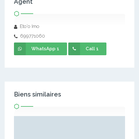
Agent
Eto'o Imo
699771060
WhatsApp 1
Call 1
Biens similaires