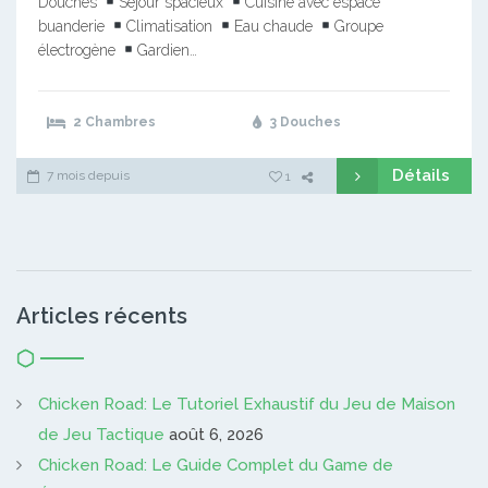
Douches
Séjour spacieux
Cuisine avec espace
buanderie
Climatisation
Eau chaude
Groupe
électrogène
Gardien…
2 Chambres
3 Douches
Détails
7 mois depuis
1
Articles récents
Chicken Road: Le Tutoriel Exhaustif du Jeu de Maison
de Jeu Tactique
août 6, 2026
Chicken Road: Le Guide Complet du Game de