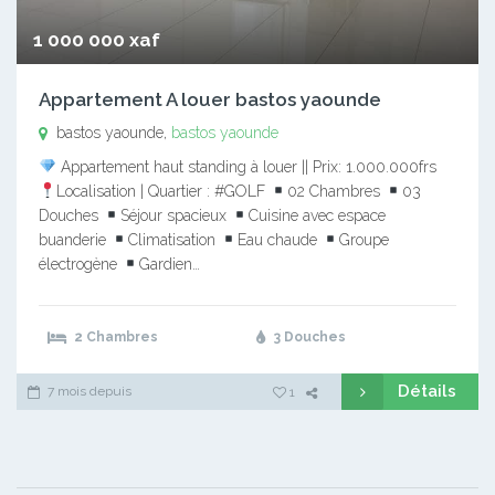
1 000 000 xaf
Appartement A louer bastos yaounde
bastos yaounde,
bastos yaounde
Appartement haut standing à louer || Prix: 1.000.000frs
Localisation | Quartier : #GOLF
02 Chambres
03
Douches
Séjour spacieux
Cuisine avec espace
buanderie
Climatisation
Eau chaude
Groupe
électrogène
Gardien…
2 Chambres
3 Douches
Détails
7 mois depuis
1