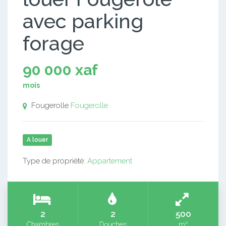
avec parking
forage
90 000 xaf
mois
Fougerolle
Fougerolle
A louer
Type de propriété:
Appartement
2
2
500
Chambres
Douches
m²