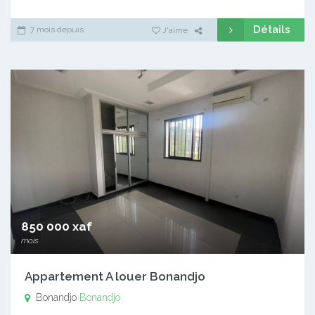
Détails
7 mois depuis
J'aime
850 000 xaf
mois
Appartement A louer Bonandjo
Bonandjo
Bonandjo