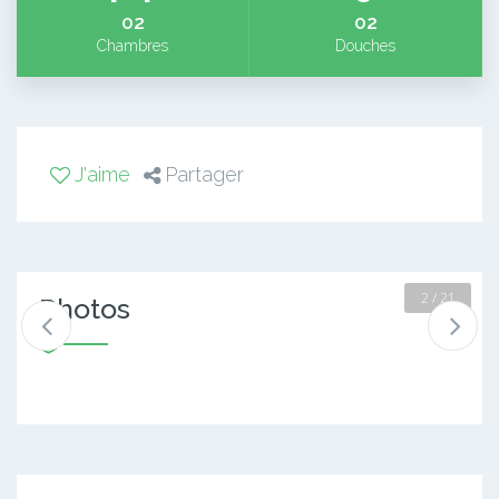
02
02
Chambres
Douches
J'aime
Partager
2 / 21
Photos