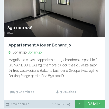
850 000 xaf
mois
Appartement A louer Bonandjo
Bonandjo
Bonandjo
Magnifique et vaste appartement 03 chambres disponible à
BONANDJO DLA1 03 chambre 03 douches 01 vaste salon
01 très vaste cuisine Balcons buanderie Groupe électrogène
Parking forage gardin Prx: 850.000Fr…
3 Chambres
3 Douches
Détails
7 mois depuis
J'aime