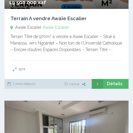
19 500 000 xaf
Terrain A vendre Awaïe Escalier
Awaïe Escalier
Awaïe Escalier
Terrain Titré de 970m² à vendre à Awae Escalier – Situé à
Manassa, vers Ngoantet – Non loin de l’Université Catholique
– Encore d’autres Espaces Disponibles – Terrain Titré –…
970
Détails
7 mois depuis
J'aime