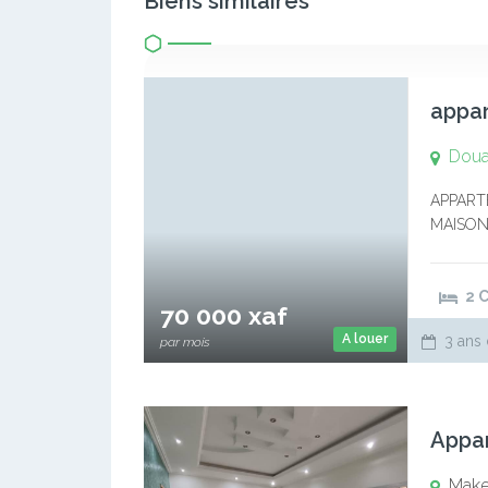
Biens similaires
appar
Doua
APPART
MAISON 
forage l
2 
70 000 xaf
A louer
3 ans 
par mois
Appa
Mak