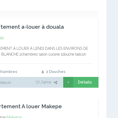
tement a-louer à douala
la
EMENT À LOUER À LENDI DANS LES ENVIRONS DE
BLANCHE 2chambres salon cuisine 1douche balcon
umière prépayée. 70000frs x 7mois
Chambres
2 Douches
Détails
J'aime
depuis
rtement A louer Makepe
epe
Makepe