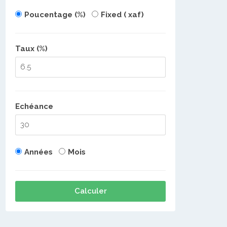
Poucentage (%)
Fixed ( xaf)
Taux (%)
Echéance
Années
Mois
Calculer