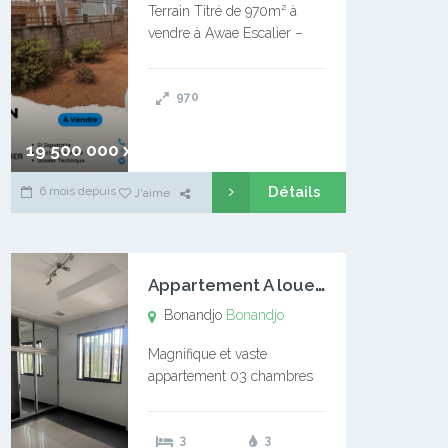
Terrain Titré de 970m² à
vendre à Awae Escalier –
Situé à Manassa, vers
Ngoantet – Non loin de
970
l’Université Catholique –
Encore d’autres Espaces
Disponibles – Terrain Titré –
19 500 000 xaf
…
Détails
6 mois depuis
J'aime
A
ppartement A louer Bonandjo
Bonandjo
Bonandjo
Magnifique et vaste
appartement 03 chambres
disponible à BONANDJO
DLA1 03 chambre 03
3
3
douches 01 vaste salon 01