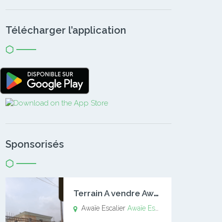
Télécharger l’application
Sponsorisés
T
errain A vendre Awaïe Escalier
Awaïe Escalier
Awaïe Escalier