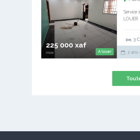
Service 
LOUER. M
chambres
bien…
3 
225 000 xaf
A louer
2 ans 
mois
Toute