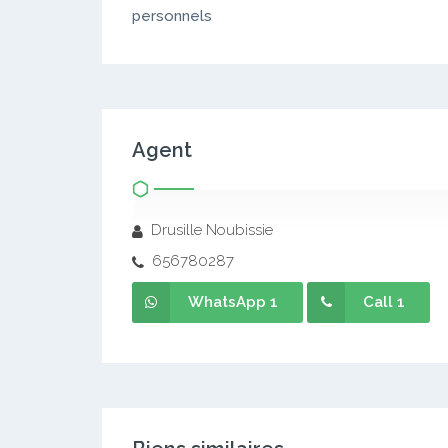
personnels
Agent
Drusille Noubissie
656780287
WhatsApp 1
Call 1