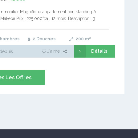
immobilier Magnifique appartement bon standing A
akepe Prix : 225.000fca , 12 mois. Description : 3
 d’hôtes/ 1 grande cuisine ( chauffe eau) / 2 douches
Chambres
2 Douches
200
m²
Détails
J'aime
depuis
s Les Offres