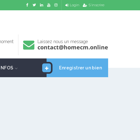
Login
S'inscrire
 moment
Laissez nous un message
contact@homecm.online
INFOS
Enregistrer un bien