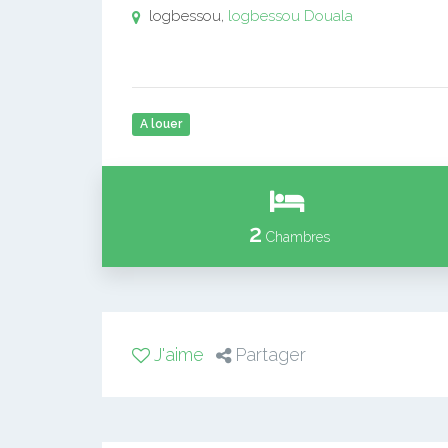
logbessou,
logbessou
Douala
A louer
2
Chambres
J'aime
Partager