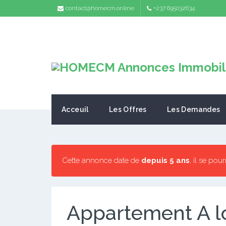
contact@homecm.online
+237 695032634
Acceuil
Les Offres
Les Demandes
Cette annonce date de
depuis 5 ans
, il se pou
Appartement A l