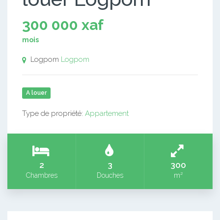
300 000 xaf
mois
Logpom
Logpom
A louer
Type de propriété:
Appartement
2
3
300
Chambres
Douches
m²