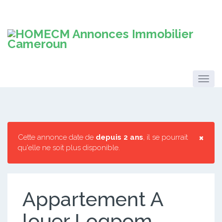
×
Cette annonce date de
depuis 2 ans
, il se pourrait
qu'elle ne soit plus disponible.
Appartement A
louer Logpom