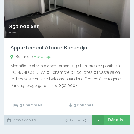
850 000 xaf
mois
Appartement A louer Bonandjo
Bonandjo
Bonandjo
Magnifique et vaste appartement 03 chambres disponible à
BONANDJO DLA1 03 chambre 03 douches 01 vaste salon
01 très vaste cuisine Balcons buanderie Groupe électrogène
Parking forage gardin Prx: 850.000Fr…
3 Chambres
3 Douches
Détails
7 mois depuis
J'aime