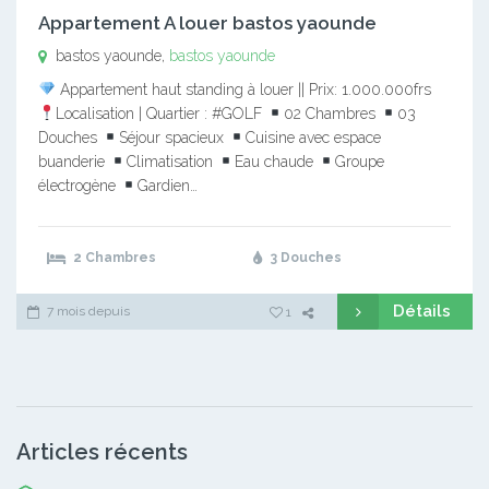
Appartement A louer bastos yaounde
bastos yaounde,
bastos yaounde
Appartement haut standing à louer || Prix: 1.000.000frs
Localisation | Quartier : #GOLF
02 Chambres
03
Douches
Séjour spacieux
Cuisine avec espace
buanderie
Climatisation
Eau chaude
Groupe
électrogène
Gardien…
2 Chambres
3 Douches
Détails
7 mois depuis
1
Articles récents