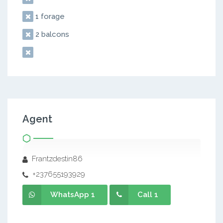
1 forage
2 balcons
Agent
Frantzdestin86
+237655193929
WhatsApp 1
Call 1