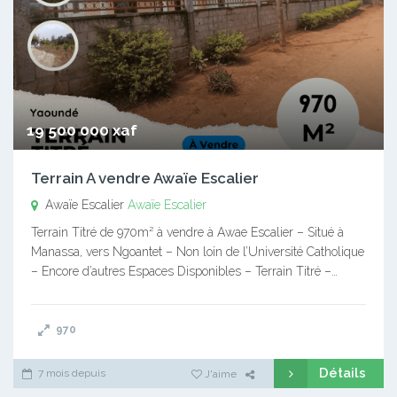
19 500 000 xaf
Terrain A vendre Awaïe Escalier
Awaïe Escalier
Awaïe Escalier
Terrain Titré de 970m² à vendre à Awae Escalier – Situé à
Manassa, vers Ngoantet – Non loin de l’Université Catholique
– Encore d’autres Espaces Disponibles – Terrain Titré –…
970
Détails
7 mois depuis
J'aime