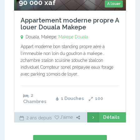
90 000 xaf
A louer
Appartement moderne propre A
louer Douala Makepe
Douala, Makepe,
Makepe
Douala
Appart moderne bon standing propre aéré à
l’immeuble non loin du goudron à makepe…
2chambre 1salon 1cuisine 1douche 1balcon
individuel Compteur sonel prépayée eaux forage
avec parking 10mois de loyer…
2
1 Douches
100
Chambres
Détails
J'aime
2 ans depuis