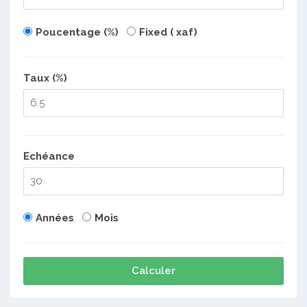
Poucentage (%)
Fixed ( xaf)
Taux (%)
Echéance
Années
Mois
Calculer