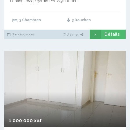
Parking forage gardin Prx: 850.000Fr…
3 Chambres
3 Douches
Détails
7 mois depuis
J'aime
1 000 000 xaf