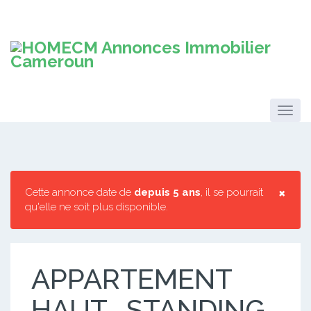
×
Cette annonce date de
depuis 5 ans
, il se pourrait
qu'elle ne soit plus disponible.
APPARTEMENT
HAUT -STANDING