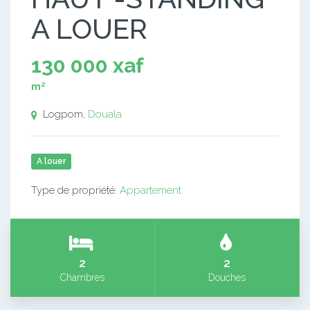
A LOUER
130 000 xaf
m²
Logpom,
Douala
A louer
Type de propriété:
Appartement
2
2
Chambres
Douches