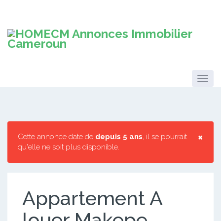
×
Cette annonce date de
depuis 5 ans
, il se pourrait
qu'elle ne soit plus disponible.
Appartement A
louer Makepe