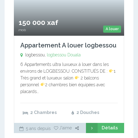
150 000 xaf
A louer
mois
Appartement A louer logbessou
logbessou,
logbessou
Douala
6 Appartements ultra luxueux à louer dans les
environs de LOGBESSOU. CONSTITUÉS DE :
1
Très grand et luxueux salon
2 balcons
personnel
2 chambres bien équipées avec
placards…
2 Chambres
2 Douches
Détails
J'aime
5 ans depuis