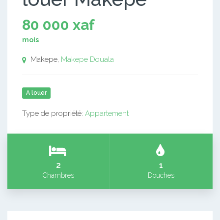
80 000 xaf
mois
Makepe,
Makepe
Douala
A louer
Type de propriété:
Appartement
2
1
Chambres
Douches