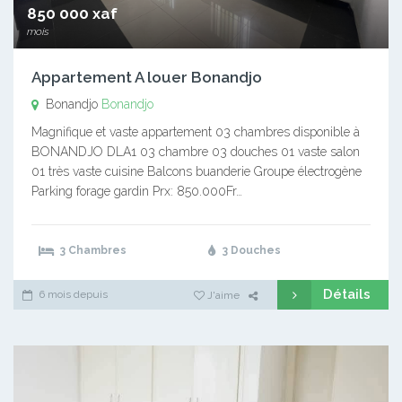
850 000 xaf
mois
Appartement A louer Bonandjo
Bonandjo
Bonandjo
Magnifique et vaste appartement 03 chambres disponible à
BONANDJO DLA1 03 chambre 03 douches 01 vaste salon
01 très vaste cuisine Balcons buanderie Groupe électrogène
Parking forage gardin Prx: 850.000Fr…
3 Chambres
3 Douches
Détails
6 mois depuis
J'aime