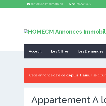
contact@homecm.online
+237 695032634
Acceuil
Les Offres
Les Demandes
Cette annonce date de
depuis 2 ans
, il se pou
Appartement A 