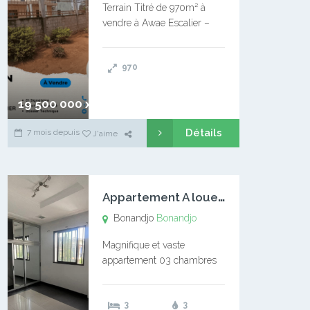
Terrain Titré de 970m² à
vendre à Awae Escalier –
Situé à Manassa, vers
Ngoantet – Non loin de
970
l’Université Catholique –
Encore d’autres Espaces
Disponibles – Terrain Titré –
19 500 000 xaf
…
Détails
7 mois depuis
J'aime
A
ppartement A louer Bonandjo
Bonandjo
Bonandjo
Magnifique et vaste
appartement 03 chambres
disponible à BONANDJO
DLA1 03 chambre 03
3
3
douches 01 vaste salon 01