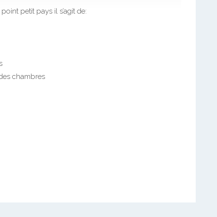
nt petit pays il s’agit de:
s
 des chambres