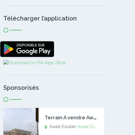
Télécharger l’application
Sponsorisés
T
errain A vendre Awaïe Escalier
Awaïe Escalier
Awaïe Escalier