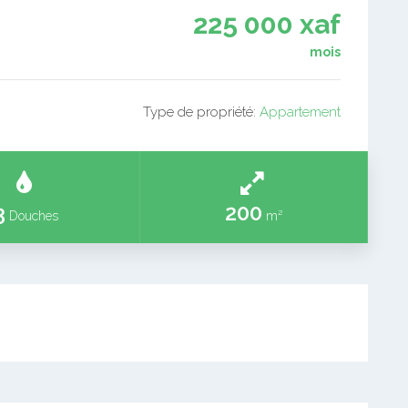
225 000 xaf
mois
Type de propriété:
Appartement
3
200
Douches
m²