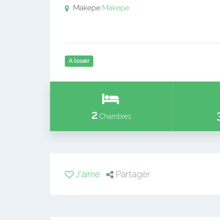
Makepe
Makepe
A louer
2
Chambres
J'aime
Partager