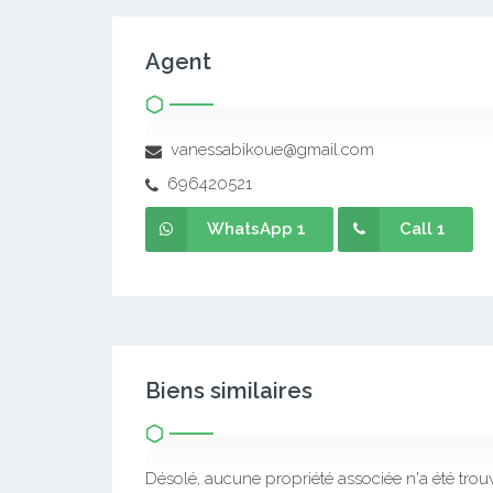
Agent
vanessabikoue@gmail.com
696420521
WhatsApp 1
Call 1
Biens similaires
Désolé, aucune propriété associée n'a été trou