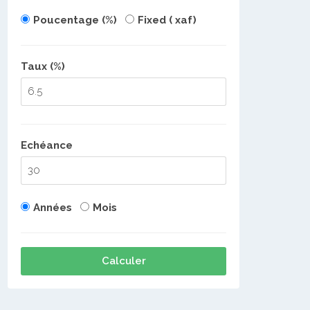
Poucentage (%)
Fixed ( xaf)
Taux (%)
Echéance
Années
Mois
Calculer