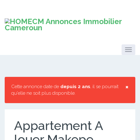
×
Cette annonce date de
depuis 2 ans
, il se pourrait
qu'elle ne soit plus disponible.
Appartement A
louer Makepe