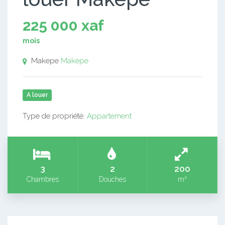
225 000 xaf
mois
Makepe
Makepe
A louer
Type de propriété:
Appartement
3
2
200
Chambres
Douches
m²