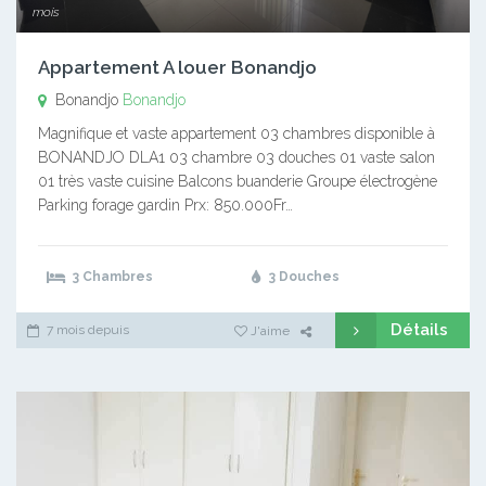
mois
Appartement A louer Bonandjo
Bonandjo
Bonandjo
Magnifique et vaste appartement 03 chambres disponible à
BONANDJO DLA1 03 chambre 03 douches 01 vaste salon
01 très vaste cuisine Balcons buanderie Groupe électrogène
Parking forage gardin Prx: 850.000Fr…
3 Chambres
3 Douches
Détails
7 mois depuis
J'aime