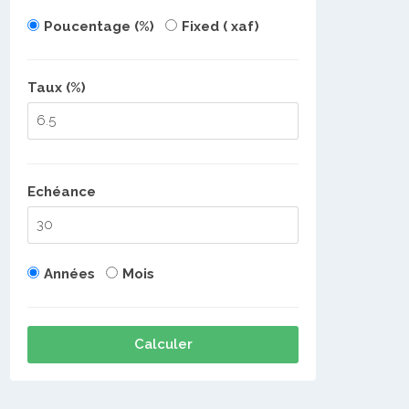
Poucentage (%)
Fixed ( xaf)
Taux (%)
Echéance
Années
Mois
Calculer