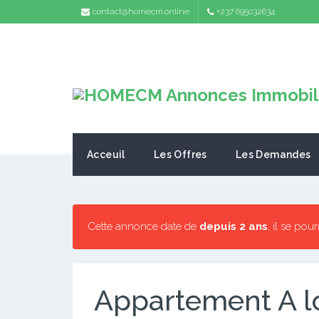
contact@homecm.online
+237 695032634
Acceuil
Les Offres
Les Demandes
Cette annonce date de
depuis 2 ans
, il se pou
Appartement A l