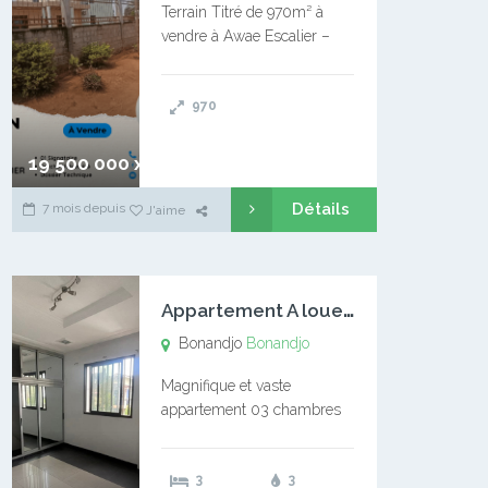
Terrain Titré de 970m² à
vendre à Awae Escalier –
Situé à Manassa, vers
Ngoantet – Non loin de
970
l’Université Catholique –
Encore d’autres Espaces
Disponibles – Terrain Titré –
19 500 000 xaf
…
Détails
7 mois depuis
J'aime
A
ppartement A louer Bonandjo
Bonandjo
Bonandjo
Magnifique et vaste
appartement 03 chambres
disponible à BONANDJO
DLA1 03 chambre 03
3
3
douches 01 vaste salon 01