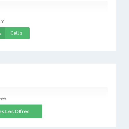
om
Call 1
vée.
s Les Offres