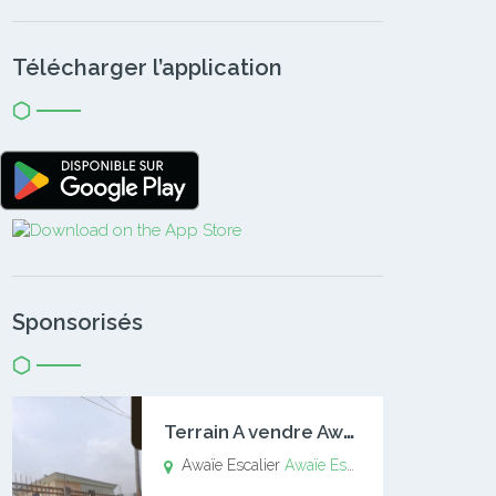
Télécharger l’application
Sponsorisés
T
errain A vendre Awaïe Escalier
Awaïe Escalier
Awaïe Escalier