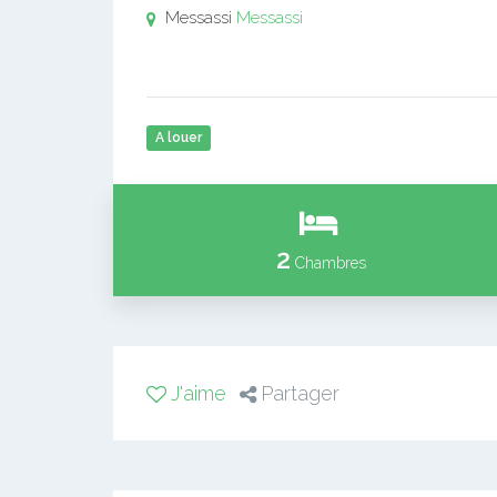
Messassi
Messassi
A louer
2
Chambres
J'aime
Partager