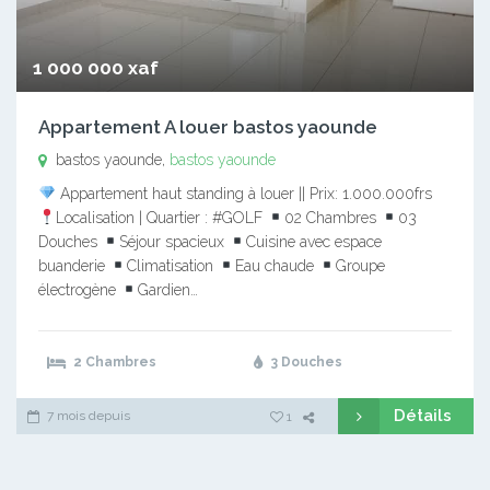
1 000 000 xaf
Appartement A louer bastos yaounde
bastos yaounde,
bastos yaounde
Appartement haut standing à louer || Prix: 1.000.000frs
Localisation | Quartier : #GOLF
02 Chambres
03
Douches
Séjour spacieux
Cuisine avec espace
buanderie
Climatisation
Eau chaude
Groupe
électrogène
Gardien…
2 Chambres
3 Douches
Détails
7 mois depuis
1