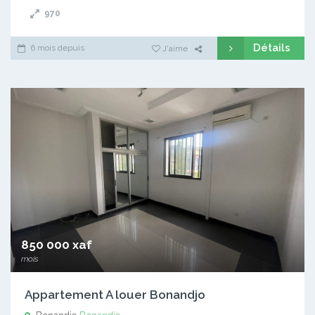
970
Détails
6 mois depuis
J'aime
850 000 xaf
mois
Appartement A louer Bonandjo