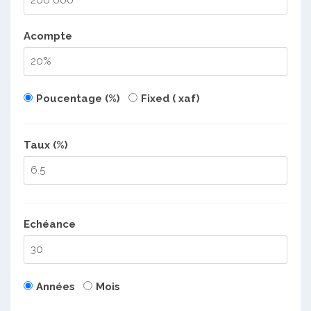
Acompte
Poucentage (%)
Fixed ( xaf)
Taux (%)
Echéance
Années
Mois