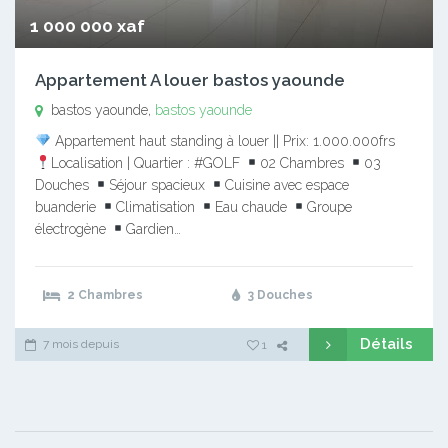
1 000 000 xaf
Appartement A louer bastos yaounde
bastos yaounde,
bastos yaounde
Appartement haut standing à louer || Prix: 1.000.000frs
Localisation | Quartier : #GOLF
02 Chambres
03
Douches
Séjour spacieux
Cuisine avec espace
buanderie
Climatisation
Eau chaude
Groupe
électrogène
Gardien…
2 Chambres
3 Douches
Détails
7 mois depuis
1