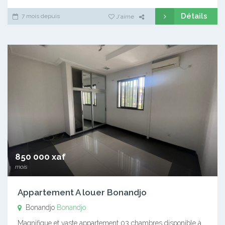
Détails
7 mois depuis
J'aime
850 000 xaf
mois
Appartement A louer Bonandjo
Bonandjo
Bonandjo
Magnifique et vaste appartement 03 chambres disponible à