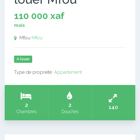
110 000 xaf
mois
Mfou
Mfou
A louer
Type de propriété:
Appartement
2
2
140
Chambres
Douches