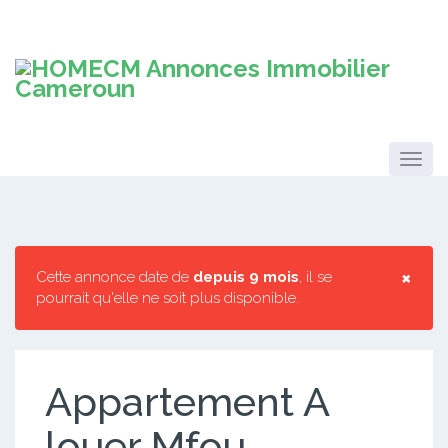
×
Cette annonce date de
depuis 9 mois
, il se
pourrait qu'elle ne soit plus disponible.
Appartement A
louer Mfou