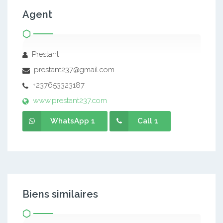
Agent
Prestant
prestant237@gmail.com
+237653323187
www.prestant237.com
WhatsApp 1
Call 1
Biens similaires