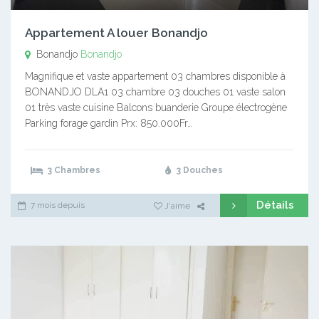
Appartement A louer Bonandjo
Bonandjo
Bonandjo
Magnifique et vaste appartement 03 chambres disponible à
BONANDJO DLA1 03 chambre 03 douches 01 vaste salon
01 très vaste cuisine Balcons buanderie Groupe électrogène
Parking forage gardin Prx: 850.000Fr…
3 Chambres
3 Douches
Détails
7 mois depuis
J'aime