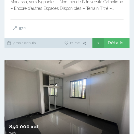
Manassa, vers Ngoantet – Non loin de l’Université Catholique
– Encore d’autres Espaces Disponibles – Terrain Titré –…
970
Détails
7 mois depuis
J'aime
850 000 xaf
mois