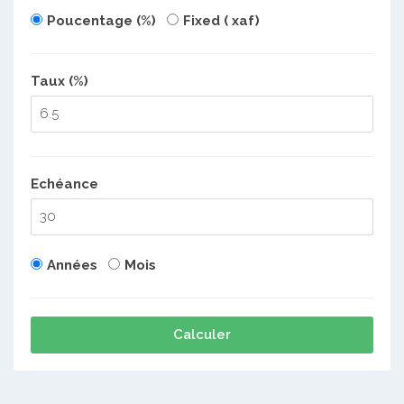
Poucentage (%)
Fixed ( xaf)
Taux (%)
Echéance
Années
Mois
Calculer