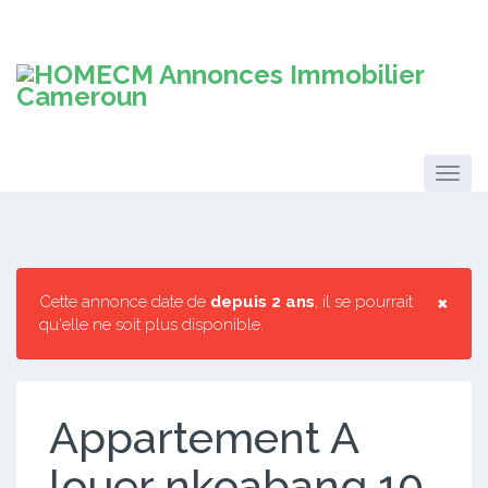
×
Cette annonce date de
depuis 2 ans
, il se pourrait
qu'elle ne soit plus disponible.
Appartement A
louer nkoabang 10