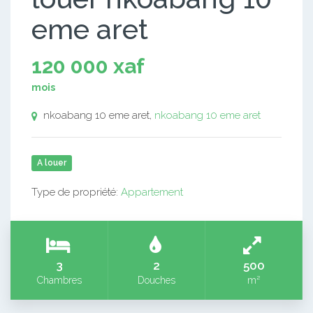
eme aret
120 000 xaf
mois
nkoabang 10 eme aret,
nkoabang 10 eme aret
A louer
Type de propriété:
Appartement
3
2
500
Chambres
Douches
m²