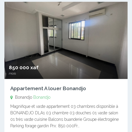
850 000 xaf
mois
Appartement A louer Bonandjo
Bonandjo
Bonandjo
Magnifique et vaste appartement 03 chambres disponible à
BONANDJO DLA1 03 chambre 03 douches 01 vaste salon
01 très vaste cuisine Balcons buanderie Groupe électrogène
Parking forage gardin Prx: 850.000Fr…