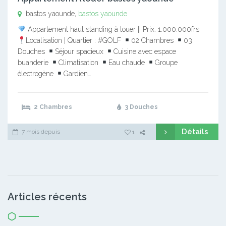
bastos yaounde,
bastos yaounde
Appartement haut standing à louer || Prix: 1.000.000frs
Localisation | Quartier : #GOLF
02 Chambres
03
Douches
Séjour spacieux
Cuisine avec espace
buanderie
Climatisation
Eau chaude
Groupe
électrogène
Gardien…
2 Chambres
3 Douches
Détails
7 mois depuis
1
Articles récents