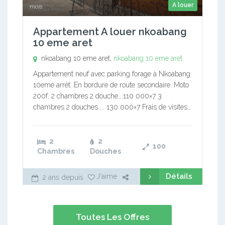
A louer
mois
Appartement A louer nkoabang
10 eme aret
nkoabang 10 eme aret,
nkoabang 10 eme aret
Appartement neuf avec parking forage à Nkoabang
10eme arrêt. En bordure de route secondaire. Moto
200f. 2 chambres 2 douche….110 000×7 3
chambres 2 douches….. 130 000×7 Frais de visites…
2
2
100
Chambres
Douches
Détails
J'aime
2 ans depuis
Toutes Les Offres