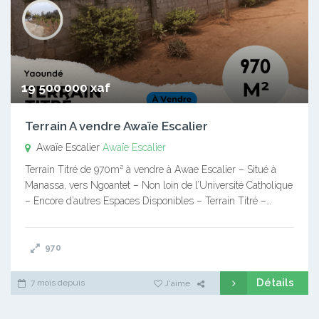
19 500 000 xaf
Terrain A vendre Awaïe Escalier
Awaïe Escalier
Awaïe Escalier
Terrain Titré de 970m² à vendre à Awae Escalier – Situé à
Manassa, vers Ngoantet – Non loin de l’Université Catholique
– Encore d’autres Espaces Disponibles – Terrain Titré –…
970
Détails
7 mois depuis
J'aime