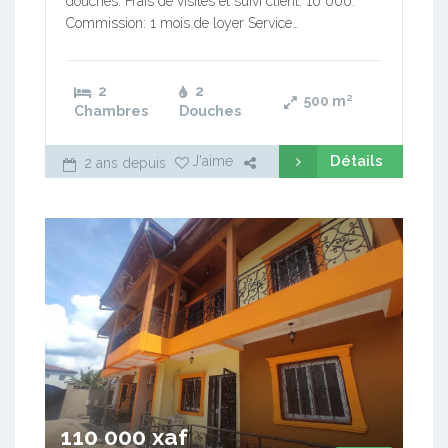
douches. Frais de visites et suivi client: 10 000.
Commission: 1 mois de loyer Service…
2
2
500
m²
Chambres
Douches
Détails
J'aime
2 ans depuis
110 000 xaf