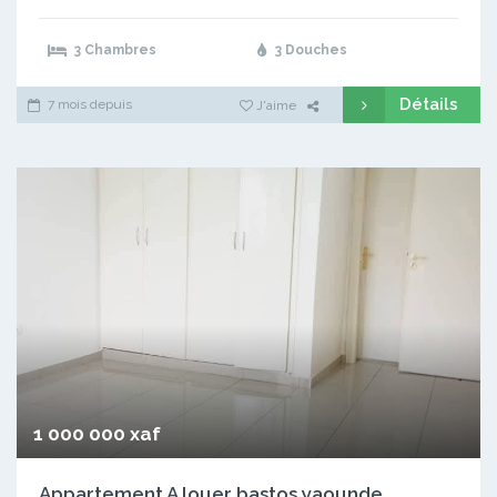
3 Chambres
3 Douches
Détails
7 mois depuis
J'aime
1 000 000 xaf
Appartement A louer bastos yaounde