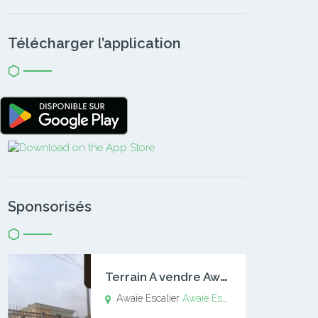
Télécharger l’application
Sponsorisés
T
errain A vendre Awaïe Escalier
Awaïe Escalier
Awaïe Escalier