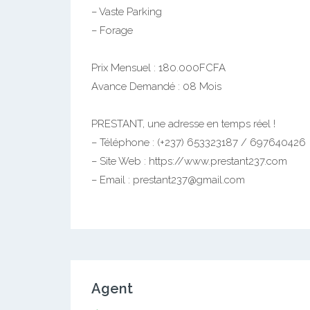
Magnifique Appartement Bon Standing à loue
– Non loin de Pharmacam
– Grand Salon Staffé avec Lustre
– Grande et Jolie Cuisine avec Rangements
– Eau Chaude
– 03 Chambres avec Placards
– 02 Jolies Douches
– 02 Balcons
– Vaste Parking
– Forage
Prix Mensuel : 180.000FCFA
Avance Demandé : 08 Mois
PRESTANT, une adresse en temps réel !