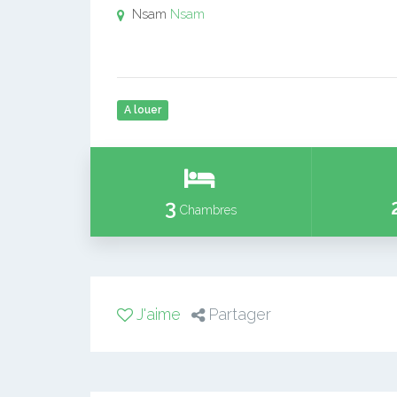
Nsam
Nsam
A louer
3
Chambres
J'aime
Partager