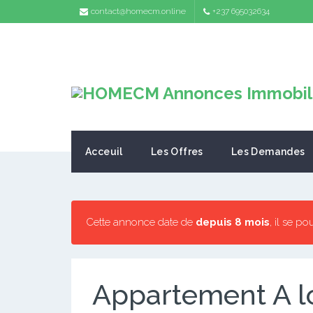
contact@homecm.online
+237 695032634
Acceuil
Les Offres
Les Demandes
Cette annonce date de
depuis 8 mois
, il se po
Appartement A 