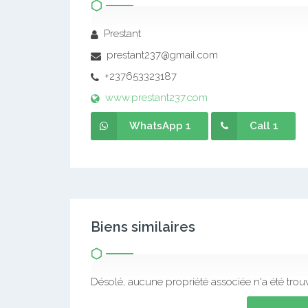
– Téléphone : (+237) 653323187 / 697640426
– Site Web : https://www.prestant237.com
– Email : prestant237@gmail.com
Agent
Prestant
prestant237@gmail.com
+237653323187
www.prestant237.com
WhatsApp 1
Call 1