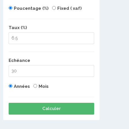
Poucentage (%)
Fixed ( xaf)
Taux (%)
Echéance
Années
Mois
Calculer