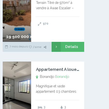
Terrain Titré de 970m² à
vendre à Awae Escalier –
Situé à Manassa, vers
Ngoantet – Non loin de
970
l’Université Catholique –
Encore d’autres Espaces
Disponibles – Terrain Titré –
19 500 000 xaf
…
Détails
7 mois depuis
J'aime
A
ppartement A louer Bonandjo
Bonandjo
Bonandjo
Magnifique et vaste
appartement 03 chambres
disponible à BONANDJO
DLA1 03 chambre 03
3
3
douches 01 vaste salon 01