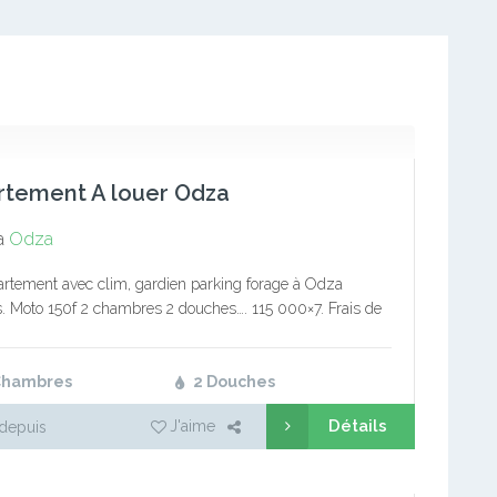
rtement A louer Odza
a
Odza
rtement avec clim, gardien parking forage à Odza
. Moto 150f 2 chambres 2 douches…. 115 000×7. Frais de
et suivi client: 10 000. Commission: 1 mois de…
Chambres
2 Douches
Détails
J'aime
depuis