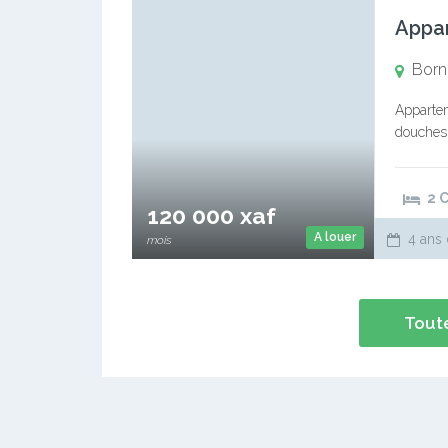
Born
Appartem
douches…
validati
et…
2 
120 000 xaf
A louer
4 ans 
mois
Toute