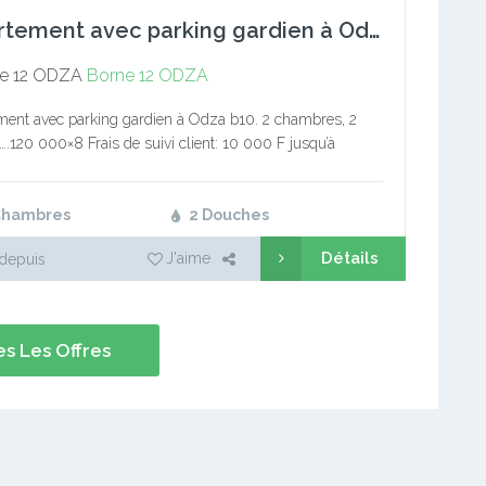
Appartement avec parking gardien à Odza b10. 2 chambres, 2 d
e 12 ODZA
Borne 12 ODZA
ent avec parking gardien à Odza b10. 2 chambres, 2
.120 000×8 Frais de suivi client: 10 000 F jusqu’à
on Commission: 1 mois de loyer Service immobilier Appel
Chambres
2 Douches
Détails
J'aime
depuis
s Les Offres