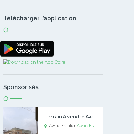
Télécharger l’application
Sponsorisés
T
errain A vendre Awaïe Escalier
Awaïe Escalier
Awaïe Escalier