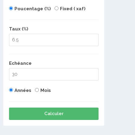
Poucentage (%)
Fixed ( xaf)
Taux (%)
Echéance
Années
Mois
Calculer