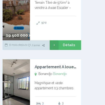
Terrain Titré de 970m² à
vendre à Awae Escalier –
Situé à Manassa, vers
Ngoantet – Non loin de
970
l’Université Catholique –
Encore d’autres Espaces
Disponibles – Terrain Titré –
19 500 000 xaf
…
Détails
6 mois depuis
J'aime
A
ppartement A louer Bonandjo
Bonandjo
Bonandjo
Magnifique et vaste
appartement 03 chambres
disponible à BONANDJO
DLA1 03 chambre 03
3
3
douches 01 vaste salon 01