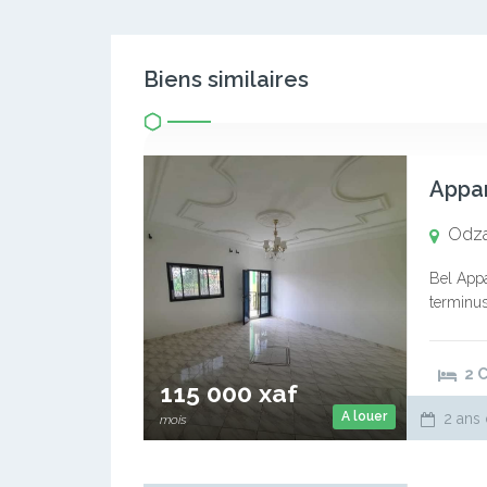
Biens similaires
Appa
Odz
Bel Appa
terminus
visites 
2 
115 000 xaf
A louer
2 ans 
mois