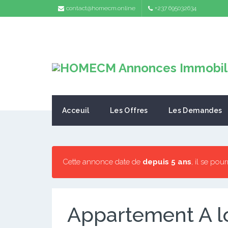
contact@homecm.online
+237 695032634
Acceuil
Les Offres
Les Demandes
Cette annonce date de
depuis 5 ans
, il se pou
Appartement A 