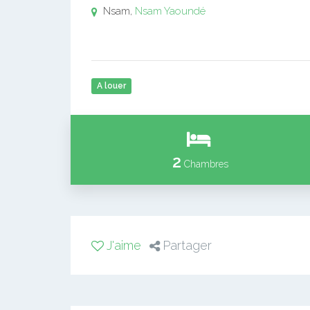
Nsam,
Nsam
Yaoundé
A louer
2
Chambres
J'aime
Partager