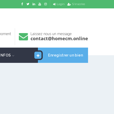
Login
S'inscrire
 moment
Laissez nous un message
contact@homecm.online
INFOS
Enregistrer un bien