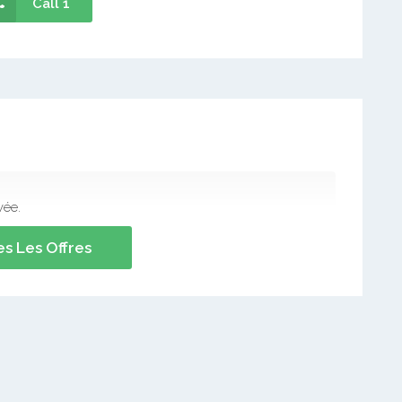
emaines
Call 1