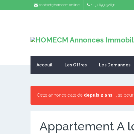
contact@homecm.online
+237 695032634
Acceuil
Les Offres
Les Demandes
Cette annonce date de
depuis 2 ans
, il se pou
Appartement A l