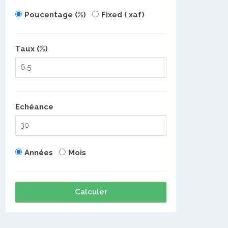
Poucentage (%)
Fixed ( xaf)
Taux (%)
Echéance
Années
Mois
Calculer