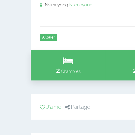
Nsimeyong
Nsimeyong
A louer
2
Chambres
J'aime
Partager