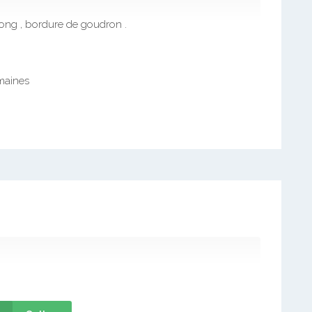
depuis 2 ans
ng , bordure de goudron .