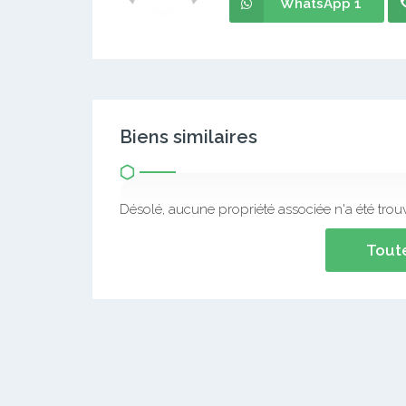
2 chambres 2 douches, salon et cuisine…
prix : 200 000×10 mois
Frais de visite: 10 000 FCFA valable pour 2 s
Commission: 01 mois de loyer
Agent
659197403
tsamodaris@gmail.com
WhatsApp 1