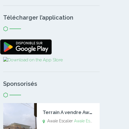
Télécharger l’application
Sponsorisés
T
errain A vendre Awaïe Escalier
Awaïe Escalier
Awaïe Escalier