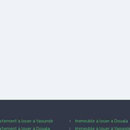
vée.
s Les Offres