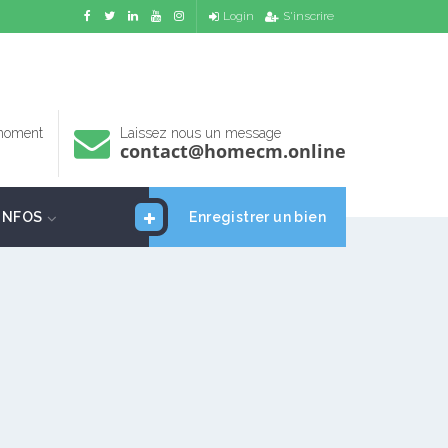
Login
S'inscrire
 moment
Laissez nous un message
contact@homecm.online
INFOS
Enregistrer un bien