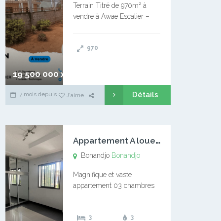
Terrain Titré de 970m² à
vendre à Awae Escalier –
Situé à Manassa, vers
Ngoantet – Non loin de
970
l’Université Catholique –
Encore d’autres Espaces
Disponibles – Terrain Titré –
19 500 000 xaf
…
Détails
7 mois depuis
J'aime
A
ppartement A louer Bonandjo
Bonandjo
Bonandjo
Magnifique et vaste
appartement 03 chambres
disponible à BONANDJO
DLA1 03 chambre 03
3
3
douches 01 vaste salon 01