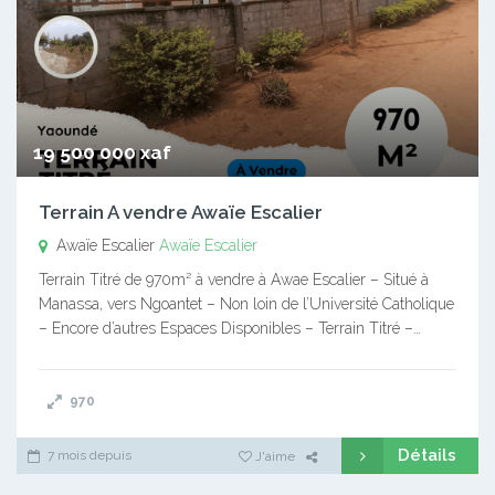
19 500 000 xaf
Terrain A vendre Awaïe Escalier
Awaïe Escalier
Awaïe Escalier
Terrain Titré de 970m² à vendre à Awae Escalier – Situé à
Manassa, vers Ngoantet – Non loin de l’Université Catholique
– Encore d’autres Espaces Disponibles – Terrain Titré –…
970
Détails
7 mois depuis
J'aime