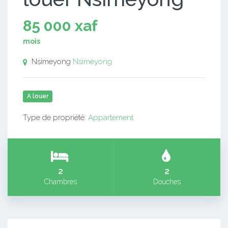
85 000 xaf
mois
Nsimeyong
Nsimeyong
A louer
Type de propriété:
Appartement
2
2
Chambres
Douches