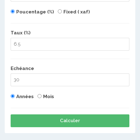
Poucentage (%)
Fixed ( xaf)
Taux (%)
Echéance
Années
Mois
Calculer