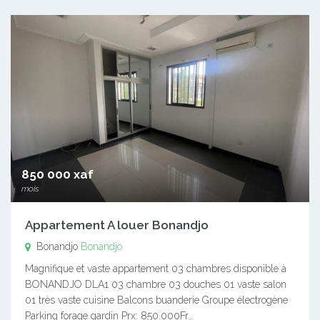
850 000 xaf
mois
Appartement A louer Bonandjo
Bonandjo
Bonandjo
Magnifique et vaste appartement 03 chambres disponible à
BONANDJO DLA1 03 chambre 03 douches 01 vaste salon
01 très vaste cuisine Balcons buanderie Groupe électrogène
Parking forage gardin Prx: 850.000Fr…