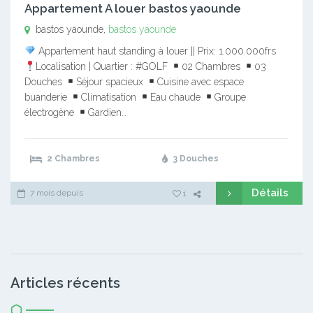
Appartement A louer bastos yaounde
bastos yaounde,
bastos yaounde
Appartement haut standing à louer || Prix: 1.000.000frs
Localisation | Quartier : #GOLF
02 Chambres
03
Douches
Séjour spacieux
Cuisine avec espace
buanderie
Climatisation
Eau chaude
Groupe
électrogène
Gardien…
2 Chambres
3 Douches
Détails
7 mois depuis
1
Articles récents