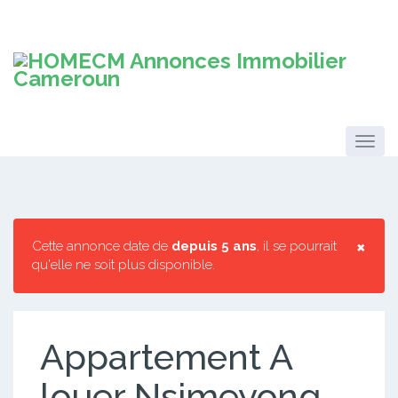
×
Cette annonce date de
depuis 5 ans
, il se pourrait
qu'elle ne soit plus disponible.
Appartement A
louer Nsimeyong