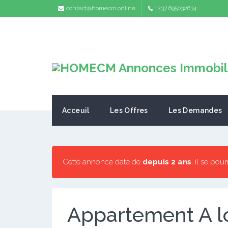
contact@homecm.online
+237 695032634
Acceuil
Les Offres
Les Demandes
Cette annonce date de
depuis 2 ans
, il se pou
Appartement A l