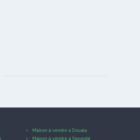
Maison à vendre à Douala
é
Maison à vendre à Yaoundé