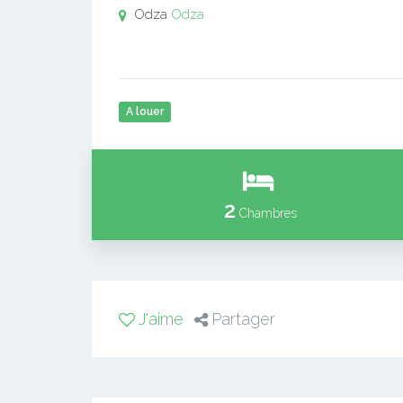
Odza
Odza
A louer
2
Chambres
J'aime
Partager