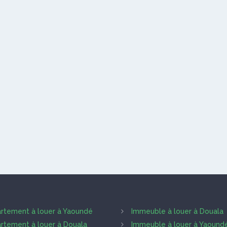
rtement à louer à Yaoundé
Immeuble à louer à Douala
rtement à louer à Douala
Immeuble à louer à Yaound