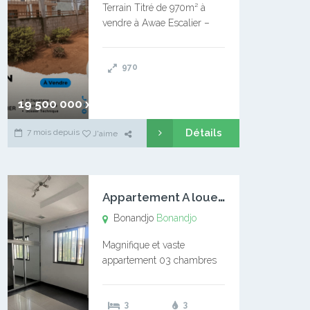
Terrain Titré de 970m² à
vendre à Awae Escalier –
Situé à Manassa, vers
Ngoantet – Non loin de
970
l’Université Catholique –
Encore d’autres Espaces
Disponibles – Terrain Titré –
19 500 000 xaf
…
Détails
7 mois depuis
J'aime
A
ppartement A louer Bonandjo
Bonandjo
Bonandjo
Magnifique et vaste
appartement 03 chambres
disponible à BONANDJO
DLA1 03 chambre 03
3
3
douches 01 vaste salon 01