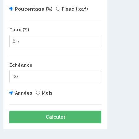
Poucentage (%)
Fixed ( xaf)
Taux (%)
Echéance
Années
Mois
Calculer