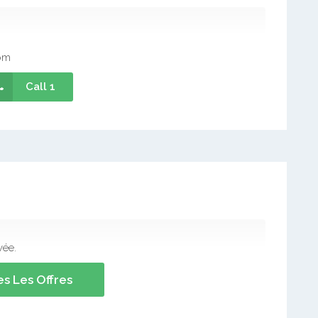
om
Call 1
vée.
s Les Offres