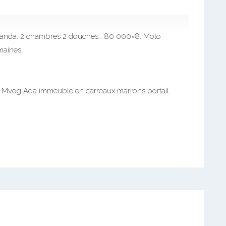
handa. 2 chambres 2 douches… 80 000×8. Moto
emaines
re Mvog Ada immeuble en carreaux marrons portail