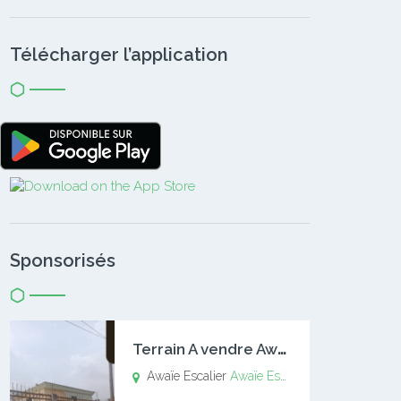
Télécharger l’application
Sponsorisés
T
errain A vendre Awaïe Escalier
Awaïe Escalier
Awaïe Escalier