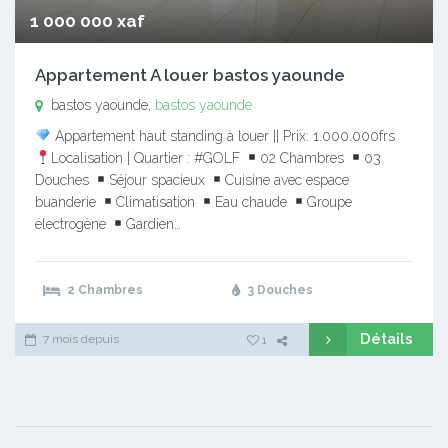
1 000 000 xaf
Appartement A louer bastos yaounde
bastos yaounde,
bastos yaounde
Appartement haut standing à louer || Prix: 1.000.000frs
Localisation | Quartier : #GOLF
02 Chambres
03
Douches
Séjour spacieux
Cuisine avec espace
buanderie
Climatisation
Eau chaude
Groupe
électrogène
Gardien…
2 Chambres
3 Douches
Détails
7 mois depuis
1