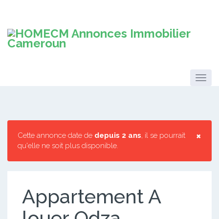
×
Cette annonce date de
depuis 2 ans
, il se pourrait
qu'elle ne soit plus disponible.
Appartement A
louer Odza