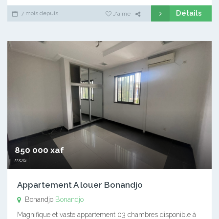
Détails
7 mois depuis
J'aime
850 000 xaf
mois
Appartement A louer Bonandjo
Bonandjo
Bonandjo
Magnifique et vaste appartement 03 chambres disponible à