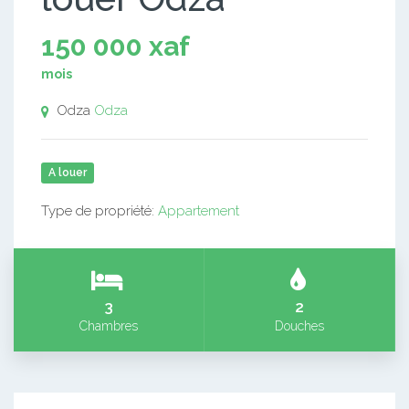
150 000 xaf
mois
Odza
Odza
A louer
Type de propriété:
Appartement
3
2
Chambres
Douches