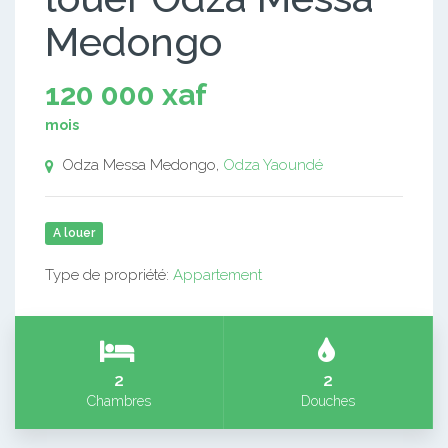
Medongo
120 000 xaf
mois
Odza Messa Medongo,
Odza
Yaoundé
A louer
Type de propriété:
Appartement
2
2
Chambres
Douches