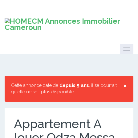
×
Cette annonce date de
depuis 5 ans
, il se pourrait
qu'elle ne soit plus disponible.
Appartement A
louer Odza Messa