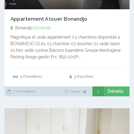
mois
Appartement A louer Bonandjo
Bonandjo
Bonandjo
Magnifique et vaste appartement 03 chambres disponible à
BONANDJO DLA1 03 chambre 03 douches 01 vaste salon
01 très vaste cuisine Balcons buanderie Groupe électrogène
Parking forage gardin Prx: 850.000Fr…
3 Chambres
3 Douches
Détails
7 mois depuis
J'aime