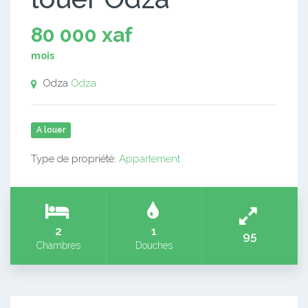
80 000 xaf
mois
Odza
Odza
A louer
Type de propriété:
Appartement
2
1
95
Chambres
Douches