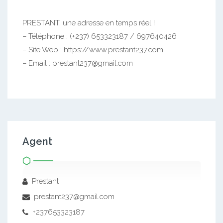
PRESTANT, une adresse en temps réel !
– Téléphone : (+237) 653323187 / 697640426
– Site Web : https://www.prestant237.com
– Email : prestant237@gmail.com
Agent
Prestant
prestant237@gmail.com
+237653323187