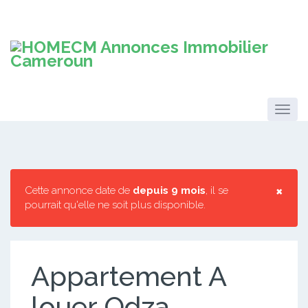
×
Cette annonce date de
depuis 9 mois
, il se
pourrait qu'elle ne soit plus disponible.
Appartement A
louer Odza