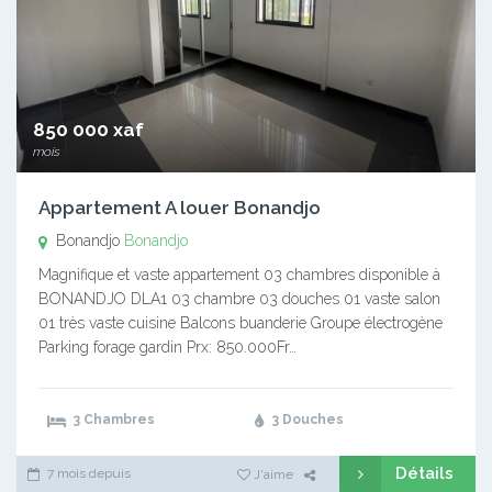
850 000 xaf
mois
Appartement A louer Bonandjo
Bonandjo
Bonandjo
Magnifique et vaste appartement 03 chambres disponible à
BONANDJO DLA1 03 chambre 03 douches 01 vaste salon
01 très vaste cuisine Balcons buanderie Groupe électrogène
Parking forage gardin Prx: 850.000Fr…
3 Chambres
3 Douches
Détails
7 mois depuis
J'aime