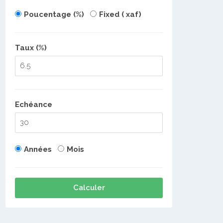
Poucentage (%)
Fixed ( xaf)
Taux (%)
Echéance
Années
Mois
Calculer