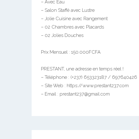
Plusieurs Appartements Bon Standing Neufs 
– Situé à Fecafoot Odza
– En Cours de Finition
– Avec Eau
– Salon Staffé avec Lustre
– Jolie Cuisine avec Rangement
– 02 Chambres avec Placards
– 02 Jolies Douches
Prix Mensuel : 150.000FCFA
PRESTANT, une adresse en temps réel !
– Téléphone : (+237) 653323187 / 697640426
– Site Web : https://www.prestant237.com
– Email : prestant237@gmail.com