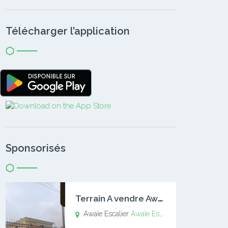
Télécharger l’application
Sponsorisés
T
errain A vendre Awaïe Escalier
Awaïe Escalier
Awaïe Escalier