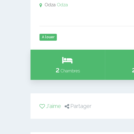
Odza
Odza
A louer
2
Chambres
J'aime
Partager