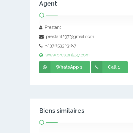
Agent
Prestant
prestant237@gmail.com
+237653323187
www.prestant237.com
WhatsApp 1
Call 1