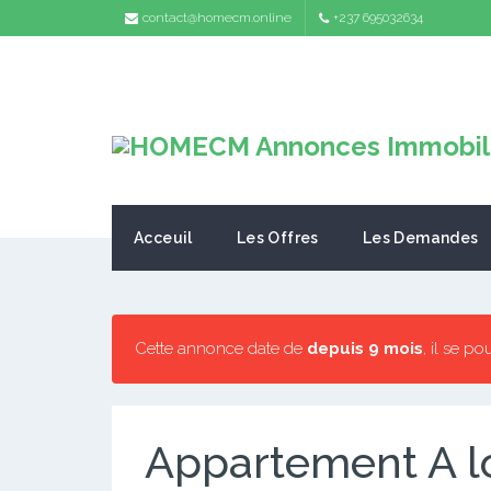
contact@homecm.online
+237 695032634
Acceuil
Les Offres
Les Demandes
Cette annonce date de
depuis 9 mois
, il se po
Appartement A l