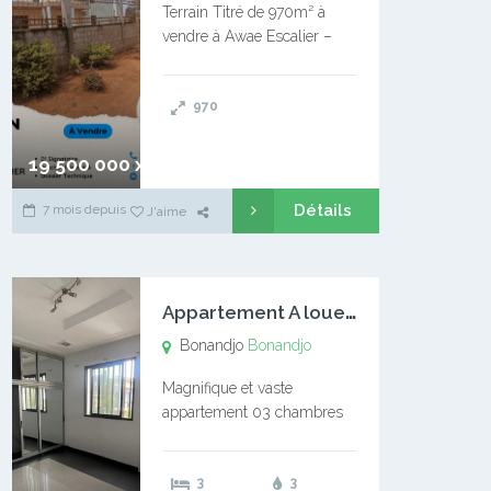
Terrain Titré de 970m² à
vendre à Awae Escalier –
Situé à Manassa, vers
Ngoantet – Non loin de
970
l’Université Catholique –
Encore d’autres Espaces
Disponibles – Terrain Titré –
19 500 000 xaf
…
Détails
7 mois depuis
J'aime
A
ppartement A louer Bonandjo
Bonandjo
Bonandjo
Magnifique et vaste
appartement 03 chambres
disponible à BONANDJO
DLA1 03 chambre 03
3
3
douches 01 vaste salon 01