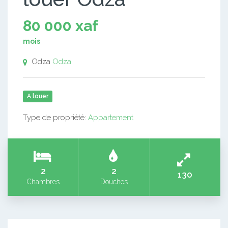
80 000 xaf
mois
Odza
Odza
A louer
Type de propriété:
Appartement
2
2
130
Chambres
Douches