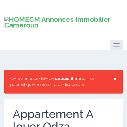
×
Cette annonce date de
depuis 8 mois
, il se
pourrait qu'elle ne soit plus disponible.
Appartement A
louer Odza