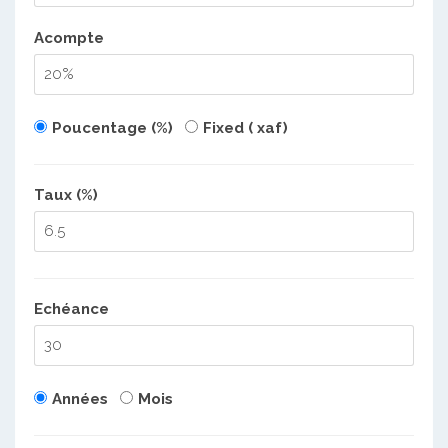
Acompte
Poucentage (%)
Fixed ( xaf)
Taux (%)
Echéance
Années
Mois