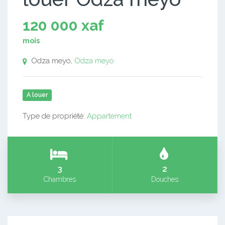
120 000 xaf
mois
Odza meyo,
Odza meyo
A louer
Type de propriété:
Appartement
3
2
Chambres
Douches