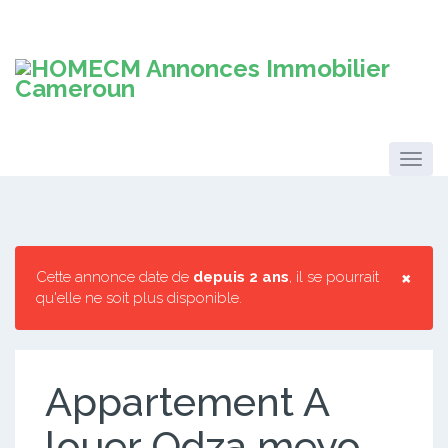
×
Cette annonce date de
depuis 2 ans
, il se pourrait
qu'elle ne soit plus disponible.
Appartement A
louer Odza meyo