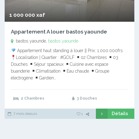
1 000 000 xaf
Appartement A louer bastos yaounde
bastos yaounde,
bastos yaounde
Appartement haut standing à louer || Prix: 1.000.000frs
Localisation | Quartier : #GOLF
02 Chambres
03
Douches
Séjour spacieux
Cuisine avec espace
buanderie
Climatisation
Eau chaude
Groupe
électrogène
Gardien…
2 Chambres
3 Douches
Détails
7 mois depuis
1