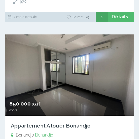
970
Détails
7 mois depuis
J'aime
850 000 xaf
mois
Appartement A louer Bonandjo
Bonandjo
Bonandjo