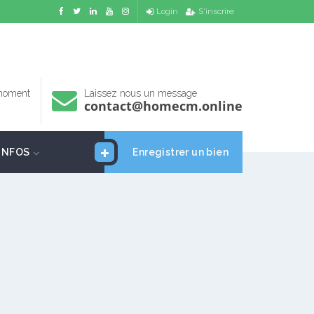
Login
S'inscrire
 moment
Laissez nous un message
contact@homecm.online
INFOS
Enregistrer un bien