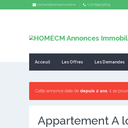
contact@homecm.online
+237 695032634
Acceuil
Les Offres
Les Demandes
Cette annonce date de
depuis 2 ans
, il se pou
Appartement A 