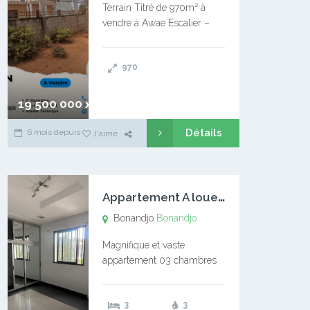
Terrain Titré de 970m² à
vendre à Awae Escalier –
Situé à Manassa, vers
Ngoantet – Non loin de
970
l’Université Catholique –
Encore d’autres Espaces
Disponibles – Terrain Titré –
19 500 000 xaf
…
Détails
6 mois depuis
J'aime
A
ppartement A louer Bonandjo
Bonandjo
Bonandjo
Magnifique et vaste
appartement 03 chambres
disponible à BONANDJO
DLA1 03 chambre 03
3
3
douches 01 vaste salon 01