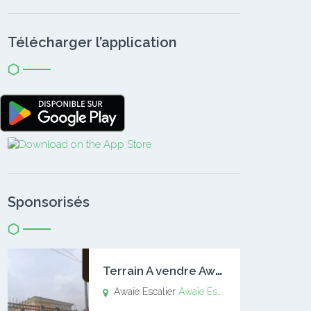
Télécharger l’application
Sponsorisés
T
errain A vendre Awaïe Escalier
Awaïe Escalier
Awaïe Escalier