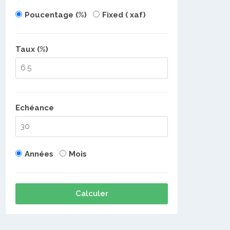
Poucentage (%)
Fixed ( xaf)
Taux (%)
Echéance
Années
Mois
Calculer