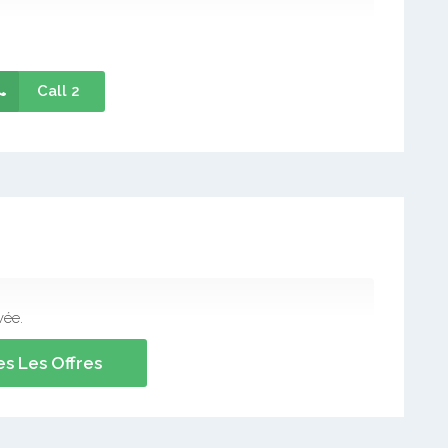
Call 2
vée.
s Les Offres