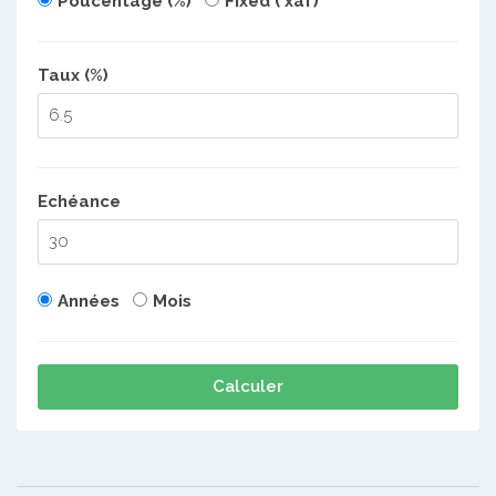
Poucentage (%)
Fixed ( xaf)
Taux (%)
Echéance
Années
Mois
Calculer