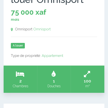
75 000 xaf
mois
Omnisport
Omnisport
A louer
Type de propriété:
Appartement
2
1
100
Chambres
Douches
m²