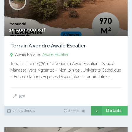
19 500 000 xaf
Terrain A vendre Awaïe Escalier
Awaïe Escalier
Awaïe Escalier
Terrain Titré de 970m² à vendre à Awae Escalier – Situé à
Manassa, vers Ngoantet – Non loin de l’Université Catholique
– Encore d’autres Espaces Disponibles – Terrain Titré –…
970
Détails
7 mois depuis
J'aime