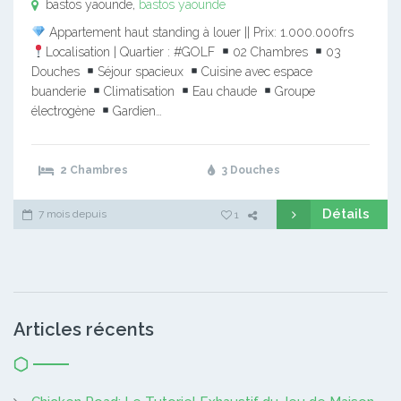
bastos yaounde,
bastos yaounde
Appartement haut standing à louer || Prix: 1.000.000frs
Localisation | Quartier : #GOLF
02 Chambres
03
Douches
Séjour spacieux
Cuisine avec espace
buanderie
Climatisation
Eau chaude
Groupe
électrogène
Gardien…
2 Chambres
3 Douches
Détails
7 mois depuis
1
Articles récents