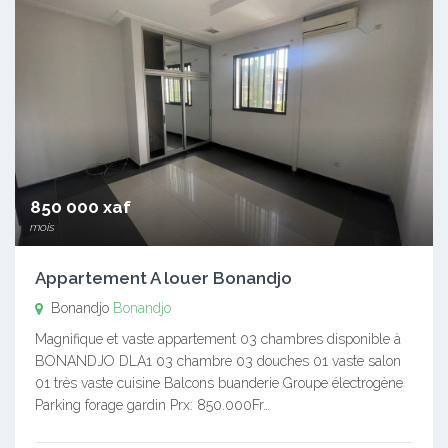
850 000 xaf
mois
Appartement A louer Bonandjo
Bonandjo
Bonandjo
Magnifique et vaste appartement 03 chambres disponible à
BONANDJO DLA1 03 chambre 03 douches 01 vaste salon
01 très vaste cuisine Balcons buanderie Groupe électrogène
Parking forage gardin Prx: 850.000Fr…