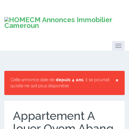
×
Cette annonce date de
depuis 4 ans
, il se pourrait
qu'elle ne soit plus disponible.
Appartement A
louer Oyom Abang