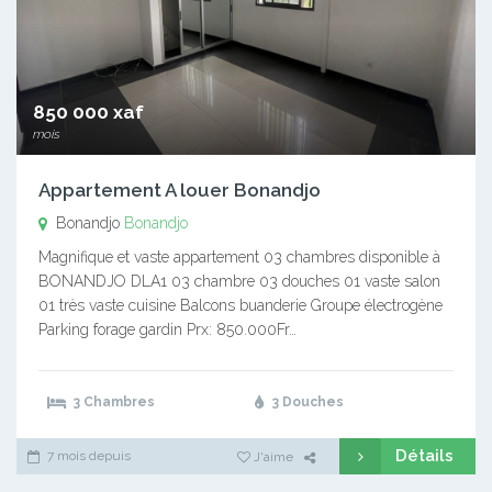
850 000 xaf
mois
Appartement A louer Bonandjo
Bonandjo
Bonandjo
Magnifique et vaste appartement 03 chambres disponible à
BONANDJO DLA1 03 chambre 03 douches 01 vaste salon
01 très vaste cuisine Balcons buanderie Groupe électrogène
Parking forage gardin Prx: 850.000Fr…
3 Chambres
3 Douches
Détails
7 mois depuis
J'aime