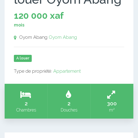
120 000 xaf
mois
Oyom Abang
Oyom Abang
A louer
Type de propriété:
Appartement
2
2
300
Chambres
Douches
m²