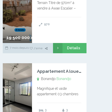
Terrain Titré de 970m² à
vendre à Awae Escalier –
Situé à Manassa, vers
Ngoantet – Non loin de
970
l’Université Catholique –
Encore d’autres Espaces
Disponibles – Terrain Titré –
19 500 000 xaf
…
Détails
7 mois depuis
J'aime
A
ppartement A louer Bonandjo
Bonandjo
Bonandjo
Magnifique et vaste
appartement 03 chambres
disponible à BONANDJO
DLA1 03 chambre 03
3
3
douches 01 vaste salon 01