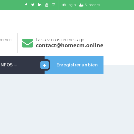
Login
S'inscrire
 moment
Laissez nous un message
contact@homecm.online
INFOS
Enregistrer un bien