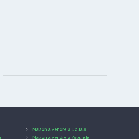
Maison à vendre à Douala
é
Maison à vendre à Yaoundé