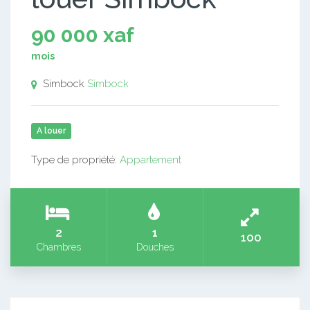
90 000 xaf
mois
Simbock
Simbock
A louer
Type de propriété:
Appartement
2
1
100
Chambres
Douches