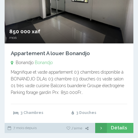
850 000 xaf
mois
Appartement A louer Bonandjo
Bonandjo
Bonandjo
Magnifique et vaste appartement 03 chambres disponible à
BONANDJO DLA1 03 chambre 03 douches 01 vaste salon
01 très vaste cuisine Balcons buanderie Groupe électrogène
Parking forage gardin Prx: 850.000Fr…
3 Chambres
3 Douches
Détails
7 mois depuis
J'aime