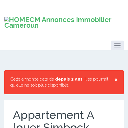
×
Cette annonce date de
depuis 2 ans
, il se pourrait
qu'elle ne soit plus disponible.
Appartement A
louer Simbock