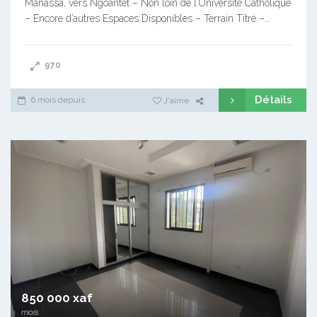
Manassa, vers Ngoantet – Non loin de l’Université Catholique
– Encore d’autres Espaces Disponibles – Terrain Titré –…
970
Détails
6 mois depuis
J'aime
850 000 xaf
mois