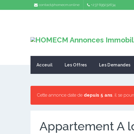
contact@homecm.online
+237 695032634
Acceuil
Les Offres
Les Demandes
Cette annonce date de
depuis 5 ans
, il se pou
Appartement A l