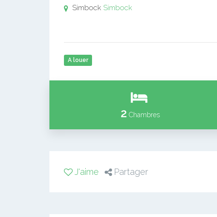
Simbock
Simbock
A louer
2
Chambres
J'aime
Partager