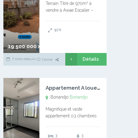
Terrain Titré de 970m² à
vendre à Awae Escalier –
Situé à Manassa, vers
Ngoantet – Non loin de
970
l’Université Catholique –
Encore d’autres Espaces
Disponibles – Terrain Titré –
19 500 000 xaf
…
Détails
7 mois depuis
J'aime
A
ppartement A louer Bonandjo
Bonandjo
Bonandjo
Magnifique et vaste
appartement 03 chambres
disponible à BONANDJO
DLA1 03 chambre 03
3
3
douches 01 vaste salon 01