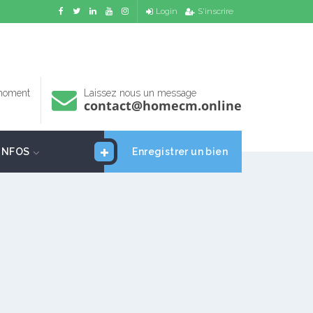
Login
S'inscrire
 moment
Laissez nous un message
contact@homecm.online
INFOS
Enregistrer un bien