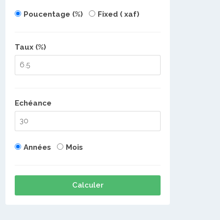
Poucentage (%)
Fixed ( xaf)
Taux (%)
Echéance
Années
Mois
Calculer