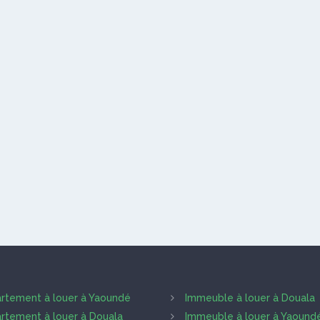
rtement à louer à Yaoundé
Immeuble à louer à Douala
rtement à louer à Douala
Immeuble à louer à Yaound