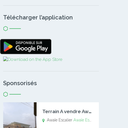
Télécharger l’application
Sponsorisés
T
errain A vendre Awaïe Escalier
Awaïe Escalier
Awaïe Escalier