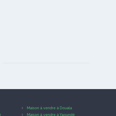
Maison à vendre à Douala
é
Maison à vendre à Yaoundé