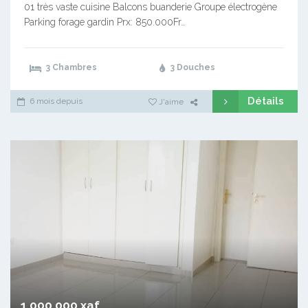
01 très vaste cuisine Balcons buanderie Groupe électrogène
Parking forage gardin Prx: 850.000Fr…
3 Chambres
3 Douches
Détails
6 mois depuis
J'aime
1 000 000 xaf