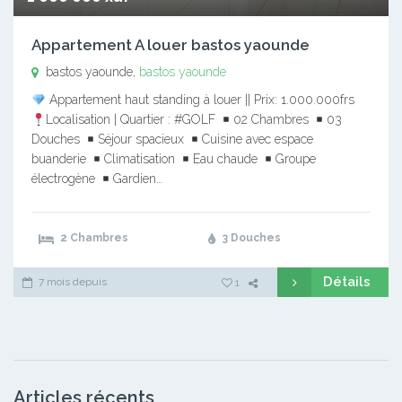
Appartement A louer bastos yaounde
bastos yaounde,
bastos yaounde
Appartement haut standing à louer || Prix: 1.000.000frs
Localisation | Quartier : #GOLF
02 Chambres
03
Douches
Séjour spacieux
Cuisine avec espace
buanderie
Climatisation
Eau chaude
Groupe
électrogène
Gardien…
2 Chambres
3 Douches
Détails
7 mois depuis
1
Articles récents