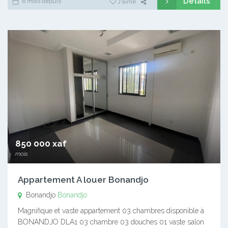
Détails
6 mois depuis
J'aime
850 000 xaf
mois
Appartement A louer Bonandjo
Bonandjo
Bonandjo
Magnifique et vaste appartement 03 chambres disponible à
BONANDJO DLA1 03 chambre 03 douches 01 vaste salon