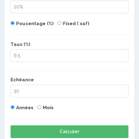
Poucentage (%)
Fixed ( xaf)
Taux (%)
Echéance
Années
Mois
Calculer