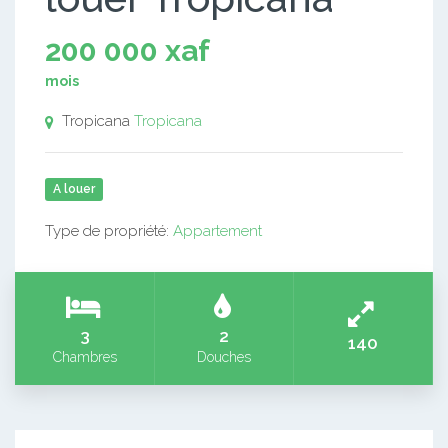
200 000 xaf
mois
Tropicana
Tropicana
A louer
Type de propriété:
Appartement
3
2
140
Chambres
Douches