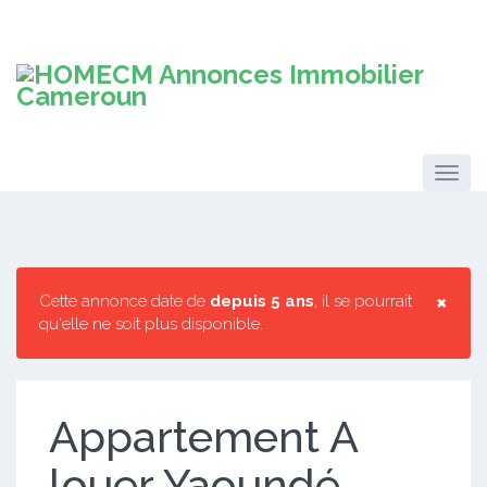
×
Cette annonce date de
depuis 5 ans
, il se pourrait
qu'elle ne soit plus disponible.
Appartement A
louer Yaoundé