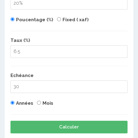
Poucentage (%)
Fixed ( xaf)
Taux (%)
Echéance
Années
Mois
Calculer