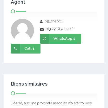
Agent
691792961
bigstye@yahoo.fr
WhatsApp 1
Call 1
Biens similaires
Désolé, aucune propriété associée n'a été trouvée.