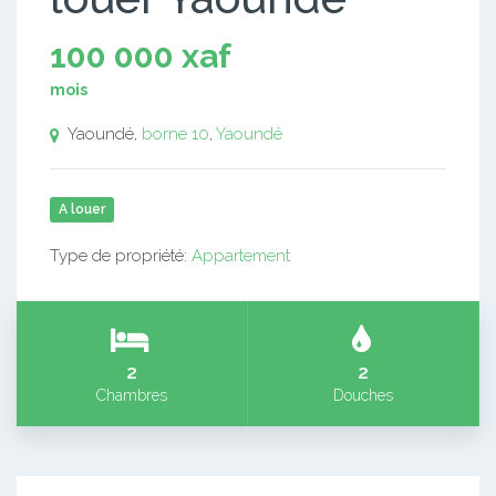
100 000 xaf
mois
Yaoundé,
borne 10
,
Yaoundé
A louer
Type de propriété:
Appartement
2
2
Chambres
Douches