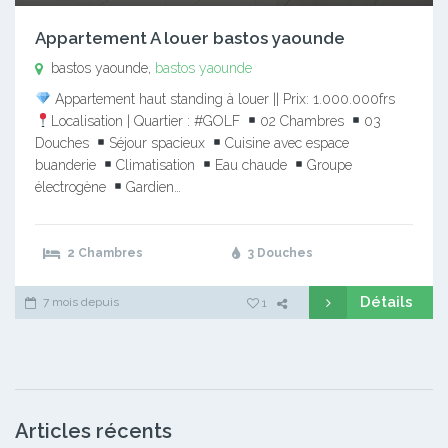
Appartement A louer bastos yaounde
bastos yaounde,
bastos yaounde
Appartement haut standing à louer || Prix: 1.000.000frs
Localisation | Quartier : #GOLF
02 Chambres
03
Douches
Séjour spacieux
Cuisine avec espace
buanderie
Climatisation
Eau chaude
Groupe
électrogène
Gardien…
2 Chambres
3 Douches
Détails
7 mois depuis
1
Articles récents