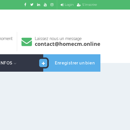
Login
S'inscrire
 moment
Laissez nous un message
contact@homecm.online
INFOS
Enregistrer un bien