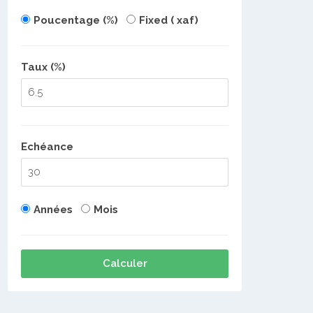
Poucentage (%)
Fixed ( xaf)
Taux (%)
Echéance
Années
Mois
Calculer