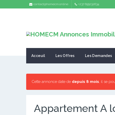
contact@homecm.online
+237 695032634
Acceuil
Les Offres
Les Demandes
Cette annonce date de
depuis 8 mois
, il se po
Appartement A l