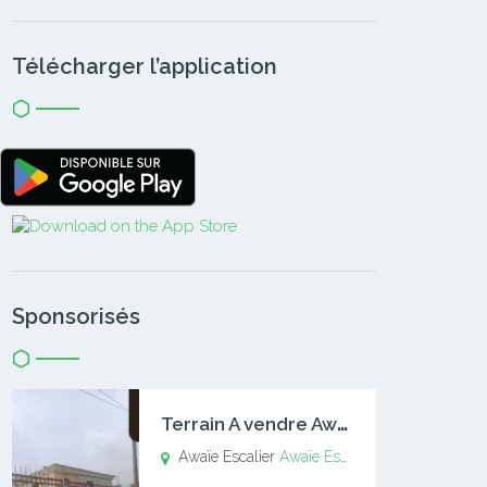
Télécharger l’application
Sponsorisés
T
errain A vendre Awaïe Escalier
Awaïe Escalier
Awaïe Escalier