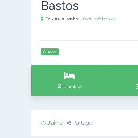
Bastos
Yaoundé Bastos ,
Yaoundé bastos
A louer
2
Chambres
J'aime
Partager