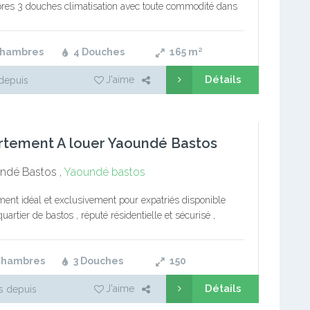
es 3 douches climatisation avec toute commodité dans
 sécurisé. avance de loyer est de 1 an
Chambres
4 Douches
165
m²
Détails
J'aime
depuis
rtement A louer Yaoundé Bastos
ndé Bastos ,
Yaoundé bastos
ent idéal et exclusivement pour expatriés disponible
uartier de bastos , réputé résidentielle et sécurisé ,
é de 02 chambres , 02 douches , wc visiteurs , séjour…
Chambres
3 Douches
150
Détails
J'aime
s depuis