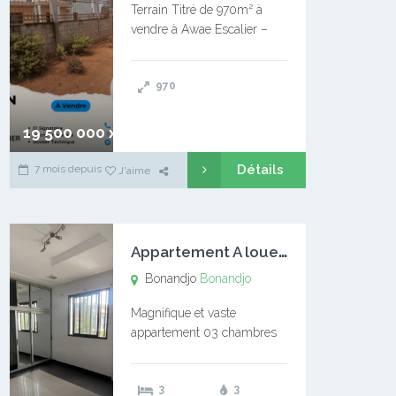
Terrain Titré de 970m² à
vendre à Awae Escalier –
Situé à Manassa, vers
Ngoantet – Non loin de
970
l’Université Catholique –
Encore d’autres Espaces
Disponibles – Terrain Titré –
19 500 000 xaf
…
Détails
7 mois depuis
J'aime
A
ppartement A louer Bonandjo
Bonandjo
Bonandjo
Magnifique et vaste
appartement 03 chambres
disponible à BONANDJO
DLA1 03 chambre 03
3
3
douches 01 vaste salon 01