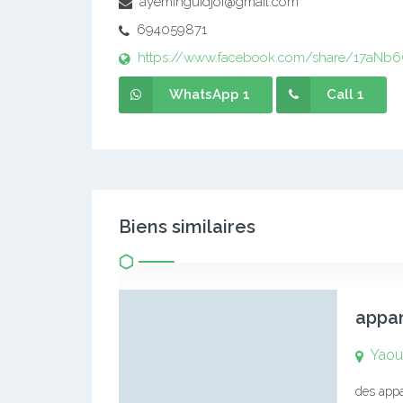
ayeminguidjoi@gmail.com
694059871
https://www.facebook.com/share/17aNb
WhatsApp 1
Call 1
Biens similaires
appa
Yaou
des appa