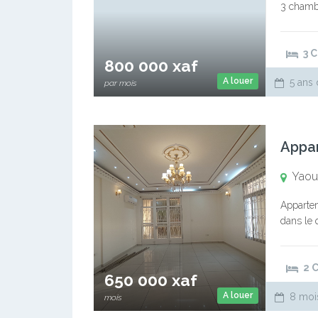
3 chambr
un cadre
3 
800 000 xaf
A louer
5 ans 
par mois
Appa
Yaou
Appartem
dans le q
constitu
2 
650 000 xaf
A louer
8 moi
mois