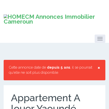
×
Cette annonce date de
depuis 5 ans
, il se pourrait
qu'elle ne soit plus disponible.
Appartement A
louer Yaoundé