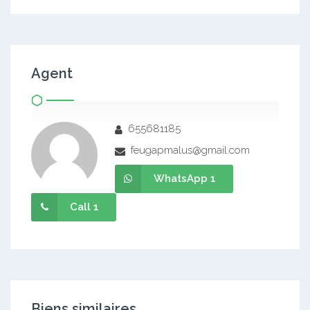
Agent
655681185
feugapmalus@gmail.com
WhatsApp 1
Call 1
Biens similaires