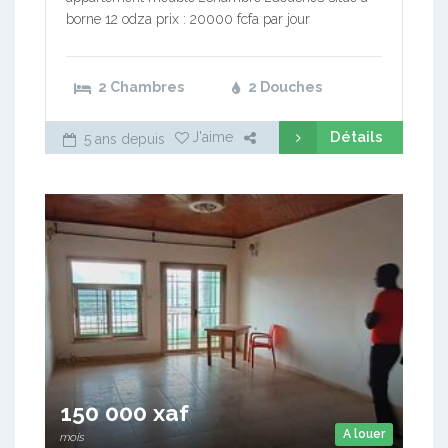
borne 12 odza prix : 20000 fcfa par jour
2 Chambres
2 Douches
Détails
J'aime
5 ans depuis
150 000 xaf
A louer
mois