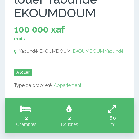
EKOUMDOUM
100 000 xaf
mois
Yaoundé, EKOUMDOUM,
EKOUMDOUM
Yaoundé
A louer
Type de propriété:
Appartement
2
2
60
Chambres
Douches
m²