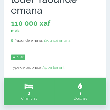
emana
110 000 xaf
mois
Yaoundé emana,
Yaoundé emana
A louer
Type de propriété:
Appartement
2
1
Chambres
Douches