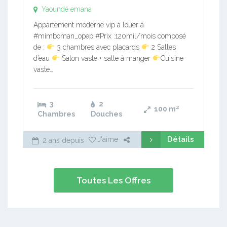
Yaoundé emana
Appartement moderne vip à louer à
#mimboman_opep #Prix :120mil/mois composé
de :
3 chambres avec placards
2 Salles
d’eau
Salon vaste + salle à manger
Cuisine
vaste…
3
2
100
m²
Chambres
Douches
Détails
J'aime
2 ans depuis
Toutes Les Offres