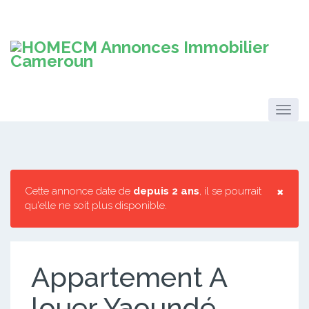
×
Cette annonce date de
depuis 2 ans
, il se pourrait
qu'elle ne soit plus disponible.
Appartement A
louer Yaoundé