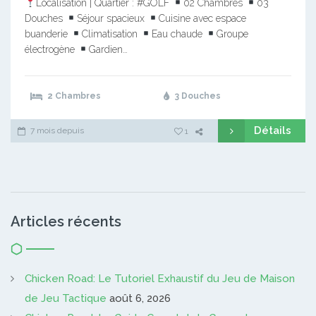
Localisation | Quartier : #GOLF
02 Chambres
03
Douches
Séjour spacieux
Cuisine avec espace
buanderie
Climatisation
Eau chaude
Groupe
électrogène
Gardien…
2 Chambres
3 Douches
Détails
7 mois depuis
1
Articles récents
Chicken Road: Le Tutoriel Exhaustif du Jeu de Maison
de Jeu Tactique
août 6, 2026