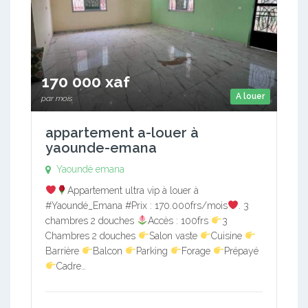
170 000 xaf
A louer
par mois
appartement a-louer à
yaounde-emana
Yaoundé emana
Appartement ultra vip à louer à
#Yaoundé_Emana #Prix : 170.000frs/mois
. 3
chambres 2 douches
Accès : 100frs
3
Chambres 2 douches
Salon vaste
Cuisine
Barrière
Balcon
Parking
Forage
Prépayé
Cadre…