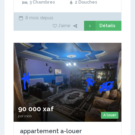
3 Chambres
2 Douches
8 mois depuis
Détails
J'aime
90 000 xaf
A louer
par mois
appartement a-louer